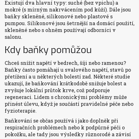
Existují dva hlavní typy: suché (bez vpichu) a
mokré (s mírným nakrvácením pod kůží). Dále jsou
baňky skleněné, silikonové nebo plastové s
pumpou. Silikonové jsou šetrnější na domácí použití,
skleněné nebo s ohněm používají odborníci v
salonu.
Kdy baňky pomůžou
Chceš snížit napětí v bedrech, šíji nebo ramenou?
Baňky často pomáhají u svalového napětí, stavů po
přetížení a u některých bolestí zad. Některé studie
ukazují, že baňkování krátkodobě snižuje bolest a
zvyšuje lokální průtok krve, což podporuje
regeneraci. Lidem s chronickými problémy může
přinést úlevu, když je součástí pravidelné péče nebo
fyzioterapie.
Baňkování se občas používá i jako doplněk při
respiračních problémech nebo k podpůrné péči o
pokožku, ale tady jsou výsledky různorodé a závisí