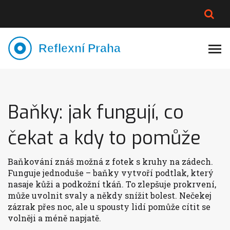
PLNĚJŠÍ VZHLED
LYMFATIKA
VÝMĚNA VODY
CELOTĚLOVÁ MASÁŽ
Baňky: jak fungují, co
čekat a kdy to pomůže
Baňkování znáš možná z fotek s kruhy na zádech.
Funguje jednoduše – baňky vytvoří podtlak, který
nasaje kůži a podkožní tkáň. To zlepšuje prokrvení,
může uvolnit svaly a někdy snížit bolest. Nečekej
zázrak přes noc, ale u spousty lidí pomůže cítit se
volněji a méně napjatě.