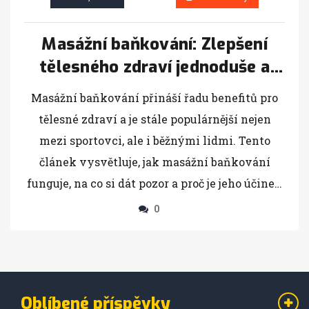
Masážní baňkování: Zlepšení
tělesného zdraví jednoduše a
rychle
Masážní baňkování přináší řadu benefitů pro
tělesné zdraví a je stále populárnější nejen
mezi sportovci, ale i běžnými lidmi. Tento
článek vysvětluje, jak masážní baňkování
funguje, na co si dát pozor a proč je jeho účinek
tolik vychvalovaný. Prakticky poradím, jak
0
začít, co všechno potřebujete vědět a na co si
dát pozor při výběru typu baněk. Získáte
praktické tipy, jak na masáž doma i kdy raději
vyhledat pomoc odborníka. Pokud chcete
Oblíbené příspěvky