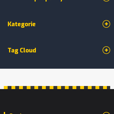
vědět, jak může baňkování zlepšit vaše zdraví,
tady najdete jasné a užitečné informace.
Kategorie
Tag Cloud