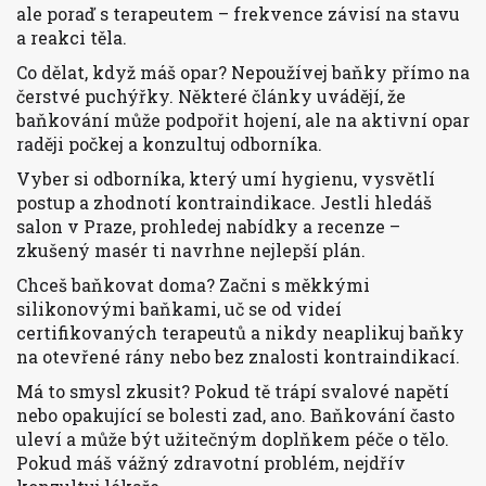
ale poraď s terapeutem – frekvence závisí na stavu
a reakci těla.
Co dělat, když máš opar? Nepoužívej baňky přímo na
čerstvé puchýřky. Některé články uvádějí, že
baňkování může podpořit hojení, ale na aktivní opar
raději počkej a konzultuj odborníka.
Vyber si odborníka, který umí hygienu, vysvětlí
postup a zhodnotí kontraindikace. Jestli hledáš
salon v Praze, prohledej nabídky a recenze –
zkušený masér ti navrhne nejlepší plán.
Chceš baňkovat doma? Začni s měkkými
silikonovými baňkami, uč se od videí
certifikovaných terapeutů a nikdy neaplikuj baňky
na otevřené rány nebo bez znalosti kontraindikací.
Má to smysl zkusit? Pokud tě trápí svalové napětí
nebo opakující se bolesti zad, ano. Baňkování často
uleví a může být užitečným doplňkem péče o tělo.
Pokud máš vážný zdravotní problém, nejdřív