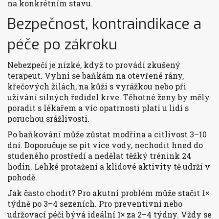
na konkrétním stavu.
Bezpečnost, kontraindikace a
péče po zákroku
Nebezpečí je nízké, když to provádí zkušený
terapeut. Vyhni se baňkám na otevřené rány,
křečových žilách, na kůži s vyrážkou nebo při
užívání silných ředidel krve. Těhotné ženy by měly
poradit s lékařem a víc opatrnosti platí u lidí s
poruchou srážlivosti.
Po baňkování může zůstat modřina a citlivost 3–10
dní. Doporučuje se pít více vody, nechodit hned do
studeného prostředí a nedělat těžký trénink 24
hodin. Lehké protažení a klidové aktivity tě udrží v
pohodě.
Jak často chodit? Pro akutní problém může stačit 1×
týdně po 3–4 sezeních. Pro preventivní nebo
udržovací péči bývá ideální 1× za 2–4 týdny. Vždy se