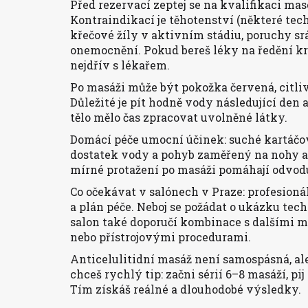
Před rezervací zeptej se na kvalifikaci mas
Kontraindikací je těhotenství (některé tech
křečové žíly v aktivním stádiu, poruchy sr
onemocnění. Pokud bereš léky na ředění k
nejdřív s lékařem.
Po masáži může být pokožka červená, citli
Důležité je pít hodně vody následující den
tělo mělo čas zpracovat uvolněné látky.
Domácí péče umocní účinek: suché kartáčov
dostatek vody a pohyb zaměřený na nohy a
mírné protažení po masáži pomáhají odvod
Co očekávat v salónech v Praze: profesioná
a plán péče. Neboj se požádat o ukázku tec
salon také doporučí kombinace s dalšími 
nebo přístrojovými procedurami.
Anticelulitidní masáž není samospásná, al
chceš rychlý tip: začni sérií 6–8 masáží, pi
Tím získáš reálné a dlouhodobé výsledky.