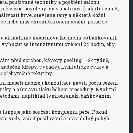
éra, používané techniky a pojištění salonu.
niky jsou povoleny jen s opatrností), akutní zánět,
ážlivosti krve, otevřené rány a některá kožní
rve nebo máš chronická onemocnění, poraď se
vá až malinko modřinová (zejména po baňkování).
 a vyhnout se intenzivnímu cvičení 24 hodin, aby
ání před sprchou, kávový peeling 1–2× týdně,
 zadeček (dřepy, výpady). Lymfatické cviky a
u přebytečné tekutiny.
lní maséři nabízejí konzultaci, návrh počtu sezení
hniky a o úpravu tlaku během procedury. Kvalitní
metodami, například lymfodrenáží, baňkováním
e funguje jako součást komplexní péče. Pokud
j víc vody, zařaď posilování a pravidelný pohyb.