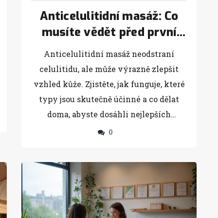
Anticelulitidní masáž: Co
musíte vědět před první
sezení
Anticelulitidní masáž neodstraní
celulitidu, ale může výrazně zlepšit
vzhled kůže. Zjistěte, jak funguje, které
typy jsou skutečně účinné a co dělat
doma, abyste dosáhli nejlepších
výsledků.
0