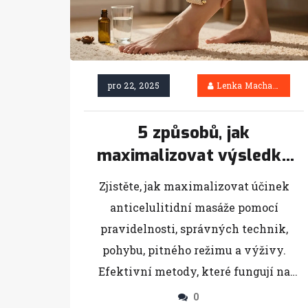
pro 22, 2025
Lenka Machačová
5 způsobů, jak
maximalizovat výsledky
anticelulitidní masáže
Zjistěte, jak maximalizovat účinek
anticelulitidní masáže pomocí
pravidelnosti, správných technik,
pohybu, pitného režimu a výživy.
Efektivní metody, které fungují na
realitě, ne na slibech.
0