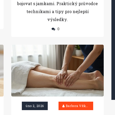
bojovat s jamkami. Praktický průvodce
technikami a tipy pro nejlepší
výsledky.
0
úno 2, 2026
Barbora Vítková