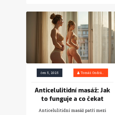
čen 5, 2025
Tomáš Ondráček
Anticelulitidní masáž: Jak
to funguje a co čekat
Anticelulitidní masáž patří mezi