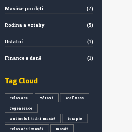
Masáže pro děti
(7)
Rodina a vztahy
(5)
Ostatní
(1)
Finance a daně
(1)
Tag Cloud
relaxace
zdraví
wellness
regenerace
anticelulitidní masáž
terapie
relaxační masáž
masáž