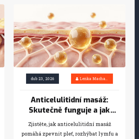
dub 23, 2026
Lenka Machačová
Anticelulitidní masáž:
Skutečně funguje a jak
pomáhá pleti?
Zjistěte, jak anticelulitidní masáž
pomáhá zpevnit pleť, rozhýbat lymfu a