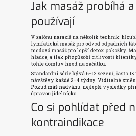
Jak masáž probíhá a 
používají
V salónu narazíš na několik technik: hloub
lymfatická masáž pro odvod odpadních láte
medová masáž pro lepší detox pokožky. Mas
hladce, a tlak přizpůsobí citlivosti klient
tohle domluv hned na začátku.
Standardní série bývá 6–12 sezení, často 1× 
návštěvy každé 2–4 týdny. Viditelné změny 
Pokud máš nadváhu, nejlepší výsledky př
úpravou jídelníčku.
Co si pohlídat před 
kontraindikace