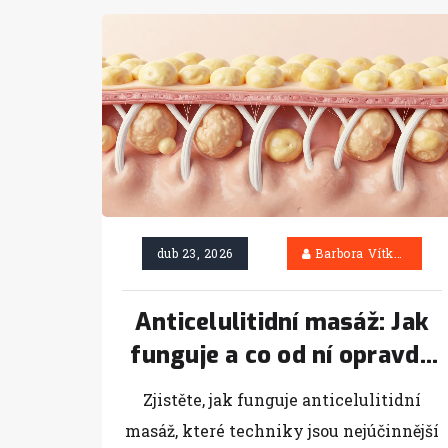
dub 23, 2026
Barbora Vítková
Anticelulitidní masáž: Jak
funguje a co od ní opravdu
očekávat
Zjistěte, jak funguje anticelulitidní
masáž, které techniky jsou nejúčinnější