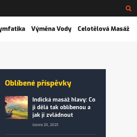
ymfatika
Výměna Vody
Celotělová Masáž
Oblíbené příspěvky
Indická masáž hlavy: Co
ji dělá tak oblíbenou a
jak ji zvládnout
února 20, 2025