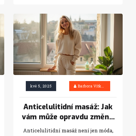
kvě 5, 2025
Barbora Vítková
Anticelulitidní masáž: Jak
vám může opravdu změnit
život
Anticelulitidní masáž není jen móda,