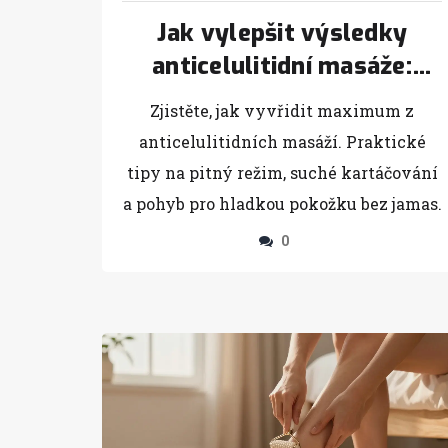
Jak vylepšit výsledky
anticelulitidní masáže:
Praktické tipy pro hladkou
Zjistěte, jak vyvřidit maximum z
pokožku
anticelulitidních masáží. Praktické
tipy na pitný režim, suché kartáčování
a pohyb pro hladkou pokožku bez jamas.
0