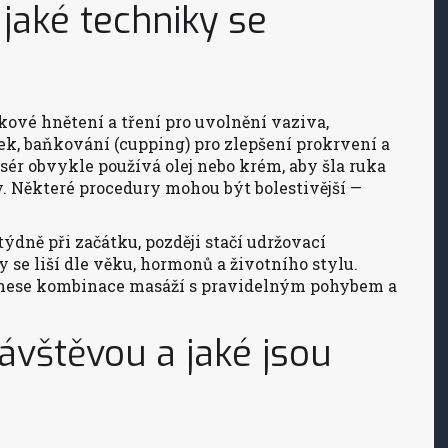
jaké techniky se
kové hnětení a tření pro uvolnění vaziva,
k, baňkování (cupping) pro zlepšení prokrvení a
ér obvykle používá olej nebo krém, aby šla ruka
ky. Některé procedury mohou být bolestivější —
týdně při začátku, později stačí udržovací
se liší dle věku, hormonů a životního stylu.
inese kombinace masáží s pravidelným pohybem a
návštěvou a jaké jsou