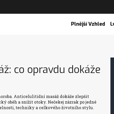
Plnější Vzhled
L
sáž: co opravdu dokáže
choroba. Anticelulitidní masáž dokáže zlepšit
ký oběh a snížit otoky. Nečekej zázrak po jedné
lnosti, techniky a celkového životního stylu.