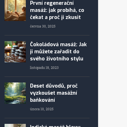
První regenerační
masáž: jak probíhá, co
čekat a proč ji zkusit
června 30, 2025
Čokoládová masáž: Jak
ji můžete zařadit do
svého životního stylu
listopadu 18, 2023
Deset důvodů, proč
vyzkoušet masážní
baňkování
února 10, 2025