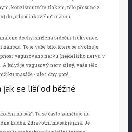
ným, konzistentním tlakem, tělo přesune z
m) do „odpočinkového“ režimu
omalené dechy, snížená srdeční frekvence,
í náhoda. To je vaše tělo, které se uvolňuje.
hopnost vagusového nervu (nejdelšího nervu v
e. A když je vagusový nerv silný, vaše tělo
mžiku masáže - ale i dny poté.
 jak se liší od běžné
axační masáž“. Ta se často zaměřuje na
idná hudba. Zdravotní masáž je jiná. Je
mbinuje techniky z fyzikální terapie,