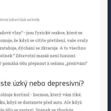
ševní zdraví
tlak na body
ladové vlny“ - jsou fyzické reakce, které se
omuje, že když se cítíte přetížení, vaše svaly
 zatahuje, dýchání se zkracuje. A to všechno
dpočinek.“ Zdravotní masáž není luxusní
erý pomáhá tělu přepnout z režimu „přežívání“
 jste úzký nebo depresivní?
volňuje kortizol - hormon, který vám říká:
řádku, když se dostanete před auto. Ale když
e tělo se zastaví. Spánek se zhoršuje,