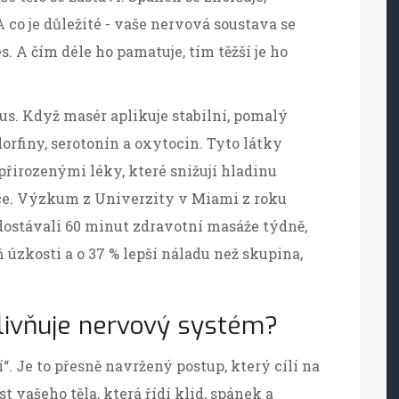
 co je důležité - vaše nervová soustava se
s. A čím déle ho pamatuje, tím těžší je ho
us. Když masér aplikuje stabilní, pomalý
dorfiny, serotonín a oxytocin. Tyto látky
 přirozenými léky, které snižují hladinu
nce. Výzkum z Univerzity v Miami z roku
ě dostávali 60 minut zdravotní masáže týdně,
 úzkosti a o 37 % lepší náladu než skupina,
livňuje nervový systém?
. Je to přesně navržený postup, který cílí na
vašeho těla, která řídí klid, spánek a