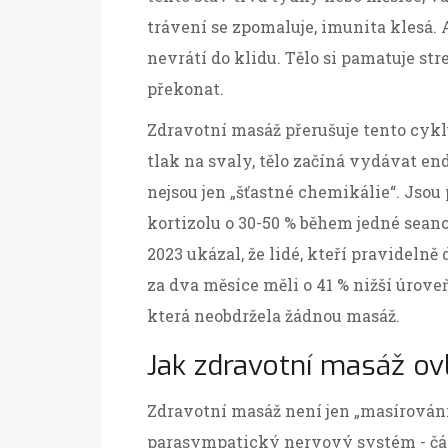
trávení se zpomaluje, imunita klesá. A
nevrátí do klidu. Tělo si pamatuje stre
překonat.
Zdravotní masáž přerušuje tento cykl
tlak na svaly, tělo začíná vydávat en
nejsou jen „šťastné chemikálie“. Jsou
kortizolu o 30-50 % během jedné sea
2023 ukázal, že lidé, kteří pravideln
za dva měsíce měli o 41 % nižší úroveň
která neobdržela žádnou masáž.
Jak zdravotní masáž ov
Zdravotní masáž není jen „masírování“
parasympatický nervový systém - část 