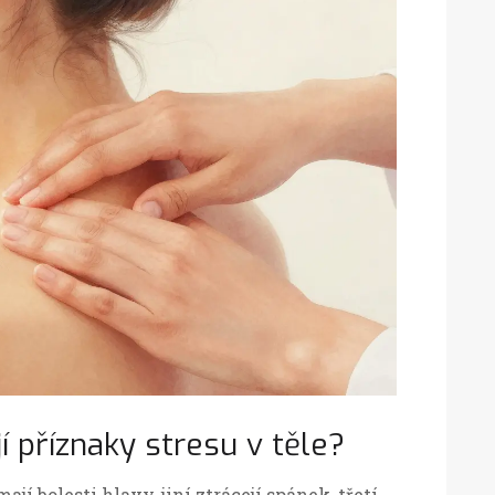
í příznaky stresu v těle?
ají bolesti hlavy, jiní ztrácejí spánek, třetí