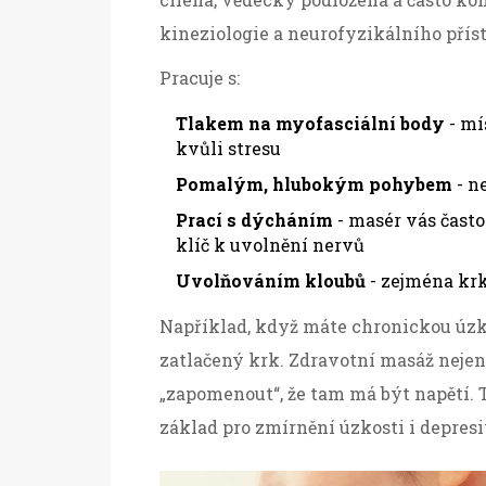
kineziologie a neurofyzikálního přís
Pracuje s:
Tlakem na myofasciální body
- mí
kvůli stresu
Pomalým, hlubokým pohybem
- n
Prací s dýcháním
- masér vás často
klíč k uvolnění nervů
Uvolňováním kloubů
- zejména krk
Například, když máte chronickou úzk
zatlačený krk. Zdravotní masáž nejen 
„zapomenout“, že tam má být napětí. Tě
základ pro zmírnění úzkosti i depres