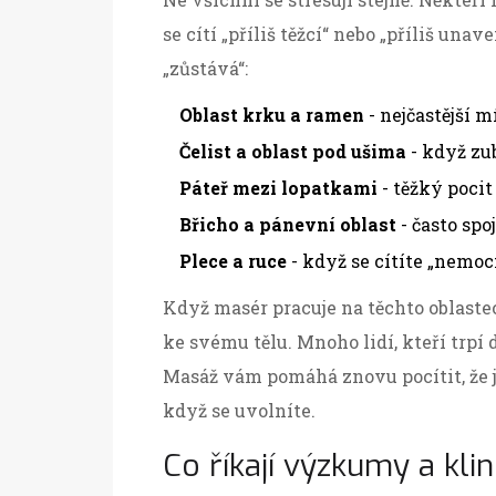
se cítí „příliš těžcí“ nebo „příliš unav
„zůstává“:
Oblast krku a ramen
- nejčastější m
Čelist a oblast pod ušima
- když zu
Páteř mezi lopatkami
- těžký pocit
Břicho a pánevní oblast
- často spo
Plece a ruce
- když se cítíte „nemoc
Když masér pracuje na těchto oblastec
ke svému tělu. Mnoho lidí, kteří trpí d
Masáž vám pomáhá znovu pocítit, že jst
když se uvolníte.
Co říkají výzkumy a kli