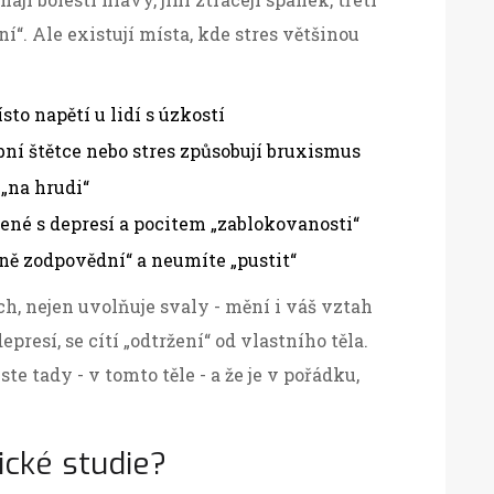
ení“. Ale existují místa, kde stres většinou
ísto napětí u lidí s úzkostí
bní štětce nebo stres způsobují bruxismus
 „na hrudi“
jené s depresí a pocitem „zablokovanosti“
ně zodpovědní“ a neumíte „pustit“
h, nejen uvolňuje svaly - mění i váš vztah
epresí, se cítí „odtržení“ od vlastního těla.
e tady - v tomto těle - a že je v pořádku,
nické studie?