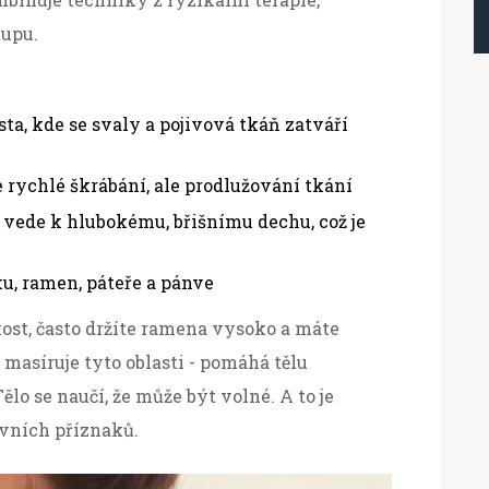
tupu.
sta, kde se svaly a pojivová tkáň zatváří
e rychlé škrábání, ale prodlužování tkání
 vede k hlubokému, břišnímu dechu, což je
u, ramen, páteře a pánve
ost, často držíte ramena vysoko a máte
masíruje tyto oblasti - pomáhá tělu
lo se naučí, že může být volné. A to je
ivních příznaků.