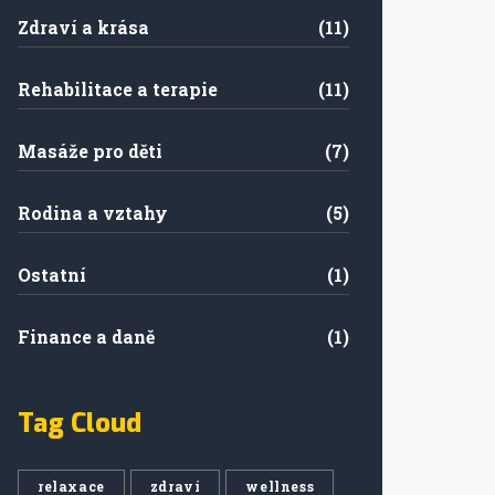
Zdraví a krása
(11)
Rehabilitace a terapie
(11)
Masáže pro děti
(7)
Rodina a vztahy
(5)
Ostatní
(1)
Finance a daně
(1)
Tag Cloud
relaxace
zdraví
wellness