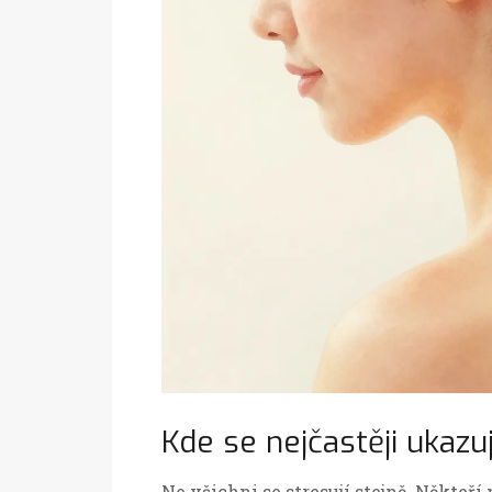
Kde se nejčastěji ukazuj
Ne všichni se stresují stejně. Někteří m