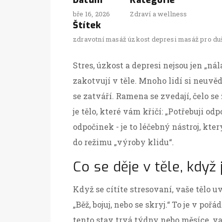
Datum
Kategorie
bře 16, 2026
Zdraví a wellness
Štítek
zdravotní masáž
úzkost
depresi
masáž pro du
Stres, úzkost a depresi nejsou jen „ná
zakotvují v těle. Mnoho lidí si neuvěd
se zatváří. Ramena se zvedají, čelo se
je tělo, které vám křičí: „Potřebuji o
odpočinek - je to léčebný nástroj, kt
do režimu „výroby klidu“.
Co se děje v těle, když
Když se cítíte stresovaní, vaše tělo u
„Běž, bojuj, nebo se skryj.“ To je v po
tento stav trvá týdny nebo měsíce, vaš