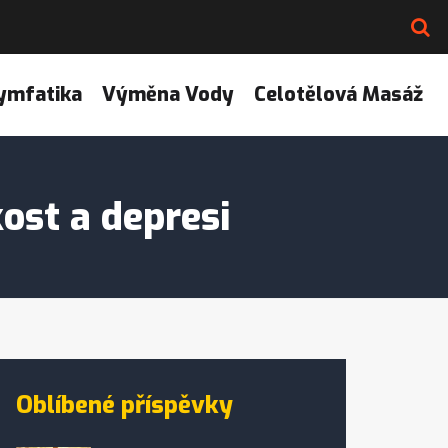
ymfatika
Výměna Vody
Celotělová Masáž
ost a depresi
Oblíbené příspěvky