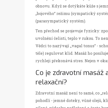
obnovu. Když se dotýkáte kůže s jem
„bojového“ režimu (sympatický systé
(parasympatický systém).
Ten přechod se projevuje fyzicky: zp
uvolnění čelisti, teplo v rukou. To nen
Vědci to nazývají „vagal tonus“ - sc
těle) regulovat klid. Masáž ho posiluj
rychleji překonává stres. Nejen v oka
Co je zdravotní masáž a
relaxační?
Zdravotní masáž není to samé, co „rel
pohodlí - jemné doteky, vůně olejů, kl
cílená, vědecky podložená a často ko