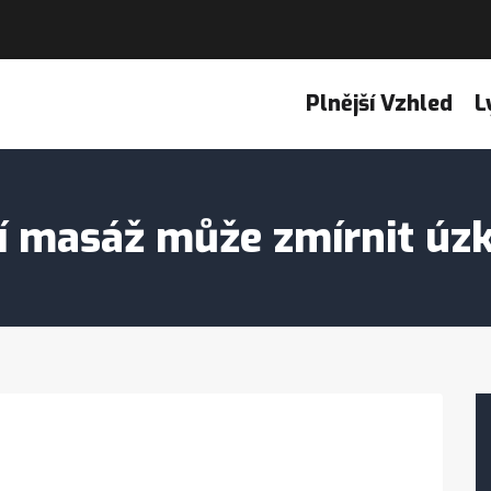
Plnější Vzhled
L
í masáž může zmírnit úzk