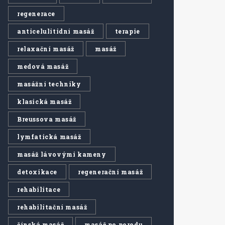
regenerace
anticelulitidní masáž
terapie
relaxační masáž
masáž
medová masáž
masážní techniky
klasická masáž
Breussova masáž
lymfatická masáž
masáž lávovými kameny
detoxikace
regenerační masáž
rehabilitace
rehabilitační masáž
čínská masáž
masáž po porodu