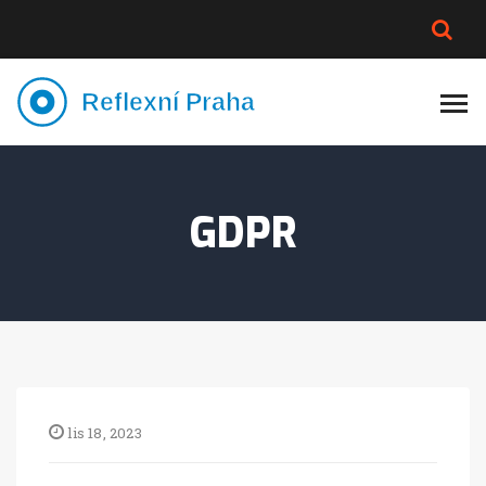
PLNĚJŠÍ VZHLED
LYMFATIKA
VÝMĚNA VODY
CELOTĚLOVÁ MASÁŽ
GDPR
lis 18, 2023