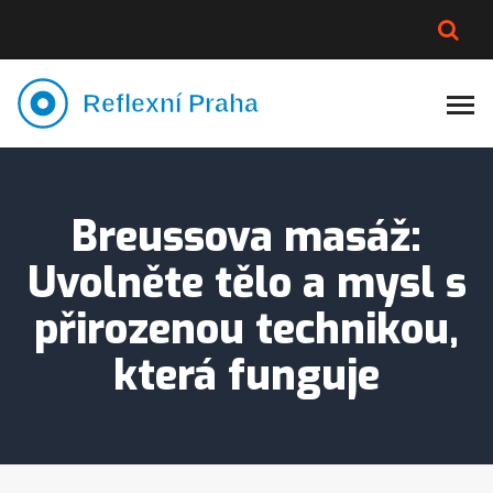
PLNĚJŠÍ VZHLED
LYMFATIKA
VÝMĚNA VODY
CELOTĚLOVÁ MASÁŽ
Breussova masáž:
Uvolněte tělo a mysl s
přirozenou technikou,
která funguje