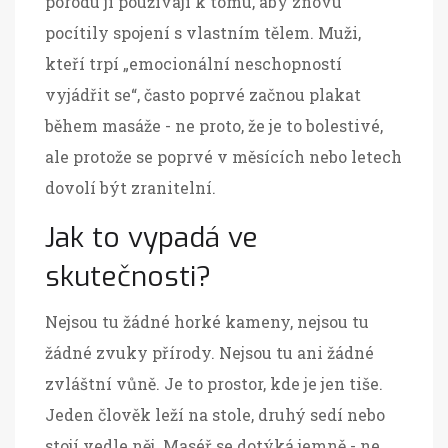
porodu ji používají k tomu, aby znovu
pocítily spojení s vlastním tělem. Muži,
kteří trpí „emocionální neschopností
vyjádřit se“, často poprvé začnou plakat
během masáže - ne proto, že je to bolestivé,
ale protože se poprvé v měsících nebo letech
dovolí být zranitelní.
Jak to vypadá ve
skutečnosti?
Nejsou tu žádné horké kameny, nejsou tu
žádné zvuky přírody. Nejsou tu ani žádné
zvláštní vůně. Je to prostor, kde je jen tiše.
Jeden člověk leží na stole, druhý sedí nebo
stojí vedle něj. Maséř se dotýká jemně - ne