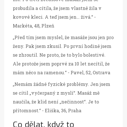
probudila a cítila, že jsem vlastně žila v
kovové kleci. A teď jsem jen… živá.“ -
Markéta, 48, Plzeň
„Před tím jsem myslel, že masáže jsou jen pro
ženy. Pak jsem zkusil. Po první hodině jsem
se zhroutil. Ne proto, že to bylo bolestivé.
Ale protože jsem poprvé za 10 let necítil, že
mám něco na ramenou.“ - Pavel, 52, Ostrava
„Nemám žádné fyzické problémy. Jen jsem
se cítil „vyčerpaný z myslí“. Masáž mě
naučila, že klid není „nečinnost“. Je to
přítomnost.“ - Eliška, 36, Praha
Co dělat, když to