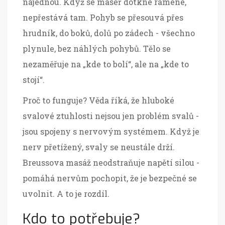
najednou. Když se maséř dotkne ramene,
nepřestává tam. Pohyb se přesouvá přes
hrudník, do boků, dolů po zádech - všechno
plynule, bez náhlých pohybů. Tělo se
nezaměřuje na „kde to bolí“, ale na „kde to
stojí“.
Proč to funguje? Věda říká, že hluboké
svalové ztuhlosti nejsou jen problém svalů -
jsou spojeny s nervovým systémem. Když je
nerv přetížený, svaly se neustále drží.
Breussova masáž neodstraňuje napětí silou -
pomáhá nervům pochopit, že je bezpečné se
uvolnit. A to je rozdíl.
Kdo to potřebuje?