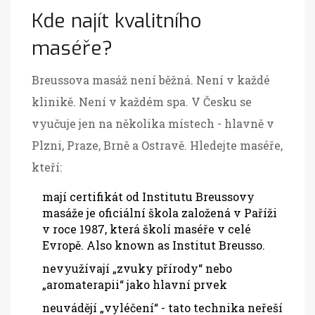
Kde najít kvalitního
maséře?
Breussova masáž není běžná. Není v každé
klinikě. Není v každém spa. V Česku se
vyučuje jen na několika místech - hlavně v
Plzni, Praze, Brně a Ostravě. Hledejte maséře,
kteří:
mají certifikát od
Institutu Breussovy
masáže
je
oficiální škola založená v Paříži
v roce 1987, která školí maséře v celé
Evropě
. Also known as
Institut Breusso
.
nevyužívají „zvuky přírody“ nebo
„aromaterapii“ jako hlavní prvek
neuvádějí „vyléčení“ - tato technika neřeší