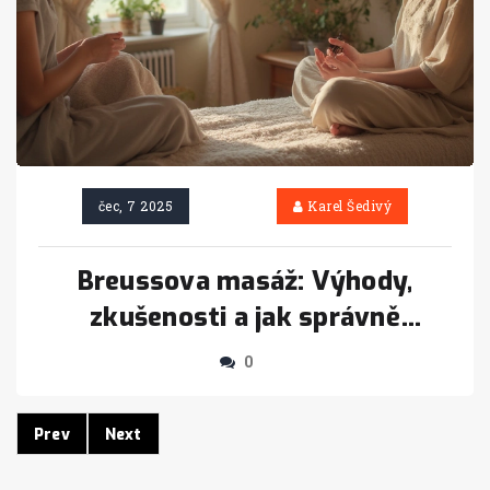
čec, 7 2025
Karel Šedivý
Breussova masáž: Výhody,
zkušenosti a jak správně
funguje
0
Prev
Next