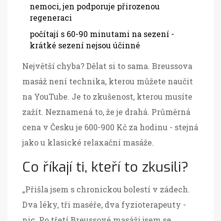
nemoci, jen podporuje přirozenou
regeneraci
počítají s 60-90 minutami na sezení -
krátké sezení nejsou účinné
Největší chyba? Dělat si to sama. Breussova
masáž není technika, kterou můžete naučit
na YouTube. Je to zkušenost, kterou musíte
zažít. Neznamená to, že je drahá. Průměrná
cena v Česku je 600-900 Kč za hodinu - stejná
jako u klasické relaxační masáže.
Co říkají ti, kteří to zkusili?
„Přišla jsem s chronickou bolestí v zádech.
Dva léky, tři maséře, dva fyzioterapeuty -
nic. Po třetí Breussové masáži jsem se