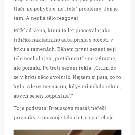
tlačí, ne pohybuje, ne „řeší“ problémy. Jen je
tam. A nechá tělo reagovat.
Příklad: Žena, která 15 let pracovala jako
řidička nákladního auta, přišla s bolestí v
krku a ramenách. Během první sezení se jí
tělo nechalo jen „přetáhnout“ - ne výrazně,
ale pomalu. Po třetí sezení řekla: „Cítím, že
se v krku něco uvolnilo. Nejsem si jistá, co to
bylo. Ale už nesnáším, když mi někdo řekne,
abych se jen „odpustila“.“
To je podstata. Breussova masáž neřeší
příznaky. Umožňuje tělu říct, co potřebuje.