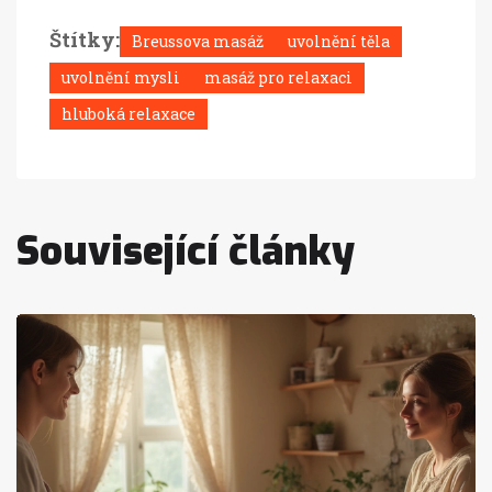
Štítky:
Breussova masáž
uvolnění těla
uvolnění mysli
masáž pro relaxaci
hluboká relaxace
Související články