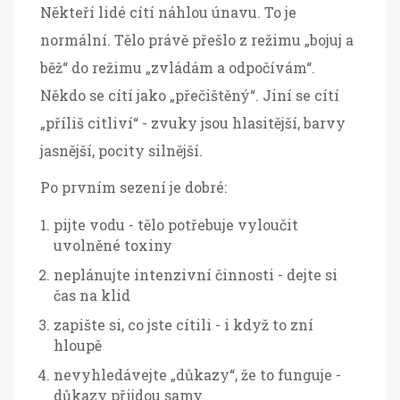
Někteří lidé cítí náhlou únavu. To je
normální. Tělo právě přešlo z režimu „bojuj a
běž“ do režimu „zvládám a odpočívám“.
Někdo se cítí jako „přečištěný“. Jiní se cítí
„příliš citliví“ - zvuky jsou hlasitější, barvy
jasnější, pocity silnější.
Po prvním sezení je dobré:
pijte vodu - tělo potřebuje vyloučit
uvolněné toxiny
neplánujte intenzivní činnosti - dejte si
čas na klid
zapište si, co jste cítili - i když to zní
hloupě
nevyhledávejte „důkazy“, že to funguje -
důkazy přijdou samy