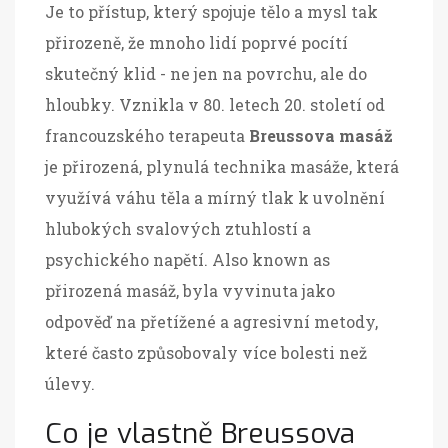
Je to přístup, který spojuje tělo a mysl tak
přirozeně, že mnoho lidí poprvé pocítí
skutečný klid - ne jen na povrchu, ale do
hloubky. Vznikla v 80. letech 20. století od
francouzského terapeuta
Breussova masáž
je
přirozená, plynulá technika masáže, která
využívá váhu těla a mírný tlak k uvolnění
hlubokých svalových ztuhlostí a
psychického napětí
. Also known as
přirozená masáž
, byla vyvinuta jako
odpověď na přetížené a agresivní metody,
které často způsobovaly více bolesti než
úlevy.
Co je vlastně Breussova