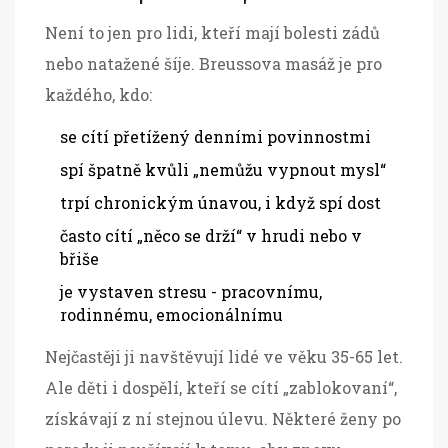
Není to jen pro lidi, kteří mají bolesti zádů
nebo natažené šíje. Breussova masáž je pro
každého, kdo:
se cítí přetížený denními povinnostmi
spí špatně kvůli „nemůžu vypnout mysl“
trpí chronickým únavou, i když spí dost
často cítí „něco se drží“ v hrudi nebo v
břiše
je vystaven stresu - pracovnímu,
rodinnému, emocionálnímu
Nejčastěji ji navštěvují lidé ve věku 35-65 let.
Ale děti i dospělí, kteří se cítí „zablokovaní“,
získávají z ní stejnou úlevu. Některé ženy po