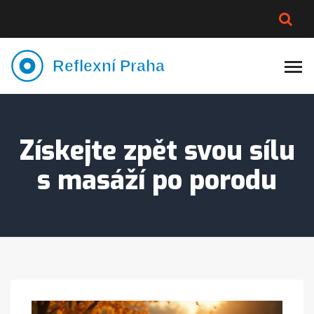
PLNĚJŠÍ VZHLED
LYMFATIKA
VÝMĚNA VODY
CELOTĚLOVÁ MASÁŽ
Získejte zpět svou sílu
s masáží po porodu