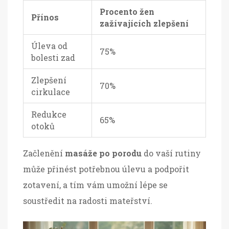
Procento žen
Přínos
zažívajících zlepšení
Úleva od
75%
bolesti zad
Zlepšení
70%
cirkulace
Redukce
65%
otoků
Začlenění
masáže po porodu
do vaší rutiny
může přinést potřebnou úlevu a podpořit
zotavení, a tím vám umožní lépe se
soustředit na radosti mateřství.