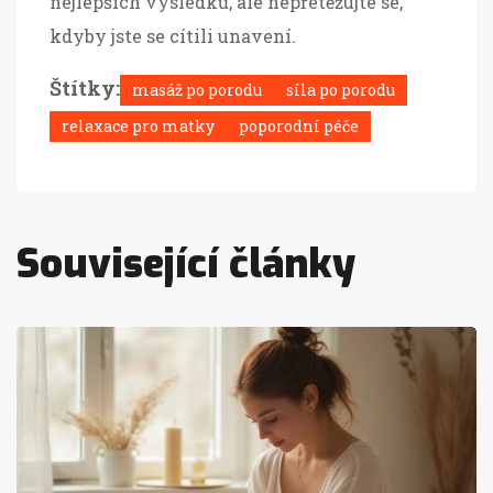
nejlepších výsledků, ale nepřetěžujte se,
kdyby jste se cítili unavení.
Štítky:
masáž po porodu
síla po porodu
relaxace pro matky
poporodní péče
Související články