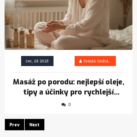
čec, 28 2025
Tomáš Ondráček
Masáž po porodu: nejlepší oleje,
tipy a účinky pro rychlejší
regeneraci
0
Prev
Next