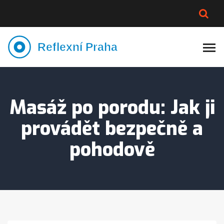
PLNĚJŠÍ VZHLED
LYMFATIKA
VÝMĚNA VODY
CELOTĚLOVÁ MASÁŽ
Masáž po porodu: Jak ji
provádět bezpečně a
pohodově