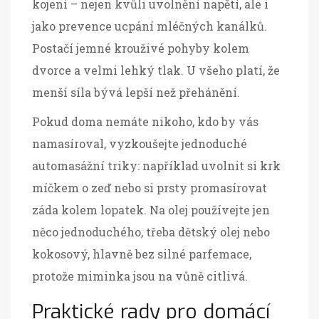
kojení – nejen kvůli uvolnění napětí, ale i
jako prevence ucpání mléčných kanálků.
Postačí jemné krouživé pohyby kolem
dvorce a velmi lehký tlak. U všeho platí, že
menší síla bývá lepší než přehánění.
Pokud doma nemáte nikoho, kdo by vás
namasíroval, vyzkoušejte jednoduché
automasážní triky: například uvolnit si krk
míčkem o zeď nebo si prsty promasírovat
záda kolem lopatek. Na olej používejte jen
něco jednoduchého, třeba dětský olej nebo
kokosový, hlavně bez silné parfemace,
protože miminka jsou na vůně citlivá.
Praktické rady pro domácí