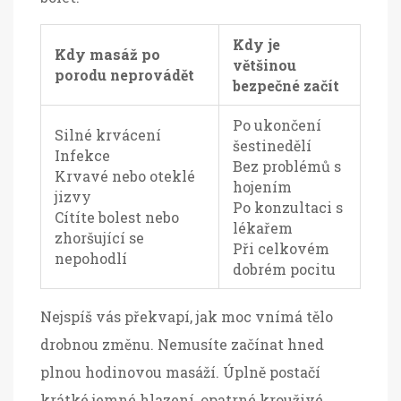
Kdy je
Kdy masáž po
většinou
porodu neprovádět
bezpečné začít
Po ukončení
Silné krvácení
šestinedělí
Infekce
Bez problémů s
Krvavé nebo oteklé
hojením
jizvy
Po konzultaci s
Cítíte bolest nebo
lékařem
zhoršující se
Při celkovém
nepohodlí
dobrém pocitu
Nejspíš vás překvapí, jak moc vnímá tělo
drobnou změnu. Nemusíte začínat hned
plnou hodinovou masáží. Úplně postačí
krátké jemné hlazení, opatrné krouživé