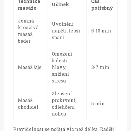
Technika
Čas
Účinek
masáže
potřebný
Jemná
Uvolnění
krouživá
napětí, lepší
5-10 min
masáž
spaní
beder
Omezení
bolestí
Masáž šíje
hlavy,
3-7 min
snížení
stresu
Zlepšení
Masáž
prokrvení,
5 min
chodidel
odlehčení
nohou
Pravidelnost se počítá víc než délka. Raději