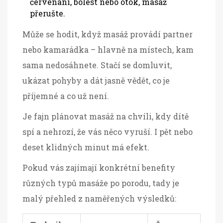
červenání, bolest nebo otok, masáž
přerušte.
Může se hodit, když masáž provádí partner
nebo kamarádka – hlavně na místech, kam
sama nedosáhnete. Stačí se domluvit,
ukázat pohyby a dát jasně vědět, co je
příjemné a co už není.
Je fajn plánovat masáž na chvíli, kdy dítě
spí a nehrozí, že vás něco vyruší. I pět nebo
deset klidných minut má efekt.
Pokud vás zajímají konkrétní benefity
různých typů masáže po porodu, tady je
malý přehled z naměřených výsledků: