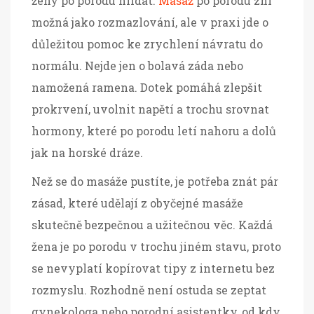
ženy po porodu hlídat.
Masáž
po porodu zní
možná jako rozmazlování, ale v praxi jde o
důležitou pomoc ke zrychlení návratu do
normálu. Nejde jen o bolavá záda nebo
namožená ramena. Dotek pomáhá zlepšit
prokrvení, uvolnit napětí a trochu srovnat
hormony, které po porodu letí nahoru a dolů
jak na horské dráze.
Než se do masáže pustíte, je potřeba znát pár
zásad, které udělají z obyčejné masáže
skutečně bezpečnou a užitečnou věc. Každá
žena je po porodu v trochu jiném stavu, proto
se nevyplatí kopírovat tipy z internetu bez
rozmyslu. Rozhodně není ostuda se zeptat
gynekologa nebo porodní asistentky, od kdy