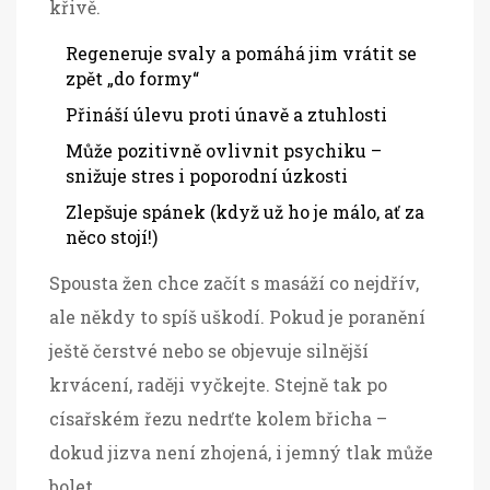
křivě.
Regeneruje svaly a pomáhá jim vrátit se
zpět „do formy“
Přináší úlevu proti únavě a ztuhlosti
Může pozitivně ovlivnit psychiku –
snižuje stres i poporodní úzkosti
Zlepšuje spánek (když už ho je málo, ať za
něco stojí!)
Spousta žen chce začít s masáží co nejdřív,
ale někdy to spíš uškodí. Pokud je poranění
ještě čerstvé nebo se objevuje silnější
krvácení, raději vyčkejte. Stejně tak po
císařském řezu nedrťte kolem břicha –
dokud jizva není zhojená, i jemný tlak může
bolet.