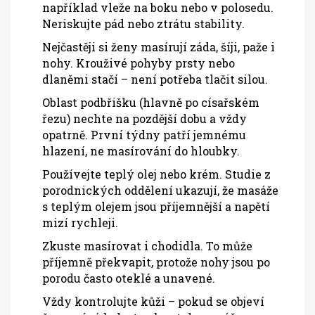
například vleže na boku nebo v polosedu.
Neriskujte pád nebo ztrátu stability.
Nejčastěji si ženy masírují záda, šíji, paže i
nohy. Krouživé pohyby prsty nebo
dlaněmi stačí – není potřeba tlačit silou.
Oblast podbřišku (hlavně po císařském
řezu) nechte na pozdější dobu a vždy
opatrně. První týdny patří jemnému
hlazení, ne masírování do hloubky.
Používejte teplý olej nebo krém. Studie z
porodnických oddělení ukazují, že masáže
s teplým olejem jsou příjemnější a napětí
mizí rychleji.
Zkuste masírovat i chodidla. To může
příjemně překvapit, protože nohy jsou po
porodu často oteklé a unavené.
Vždy kontrolujte kůži – pokud se objeví