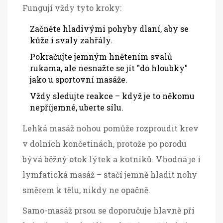
Fungují vždy tyto kroky:
Začněte hladivými pohyby dlaní, aby se
kůže i svaly zahřály.
Pokračujte jemným hnětením svalů
rukama, ale nesnažte se jít "do hloubky"
jako u sportovní masáže.
Vždy sledujte reakce – když je to někomu
nepříjemné, uberte sílu.
Lehká masáž nohou pomůže rozproudit krev
v dolních končetinách, protože po porodu
bývá běžný otok lýtek a kotníků. Vhodná je i
lymfatická masáž – stačí jemně hladit nohy
směrem k tělu, nikdy ne opačně.
Samo-masáž prsou se doporučuje hlavně při