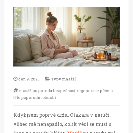
čen 9, 2025
Typy masáží
masáž po porodu
bezpečnost
regenerace
péče o
tělo
poporodní období
Když jsem poprvé držel Otakara v náručí,
vůbec mě nenapadlo, kolik věcí se musí u