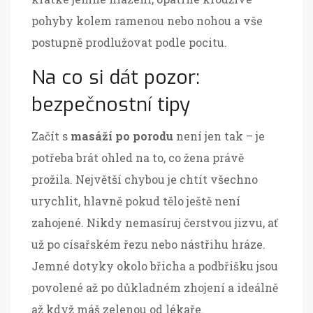
pohyby kolem ramenou nebo nohou a vše
postupně prodlužovat podle pocitu.
Na co si dát pozor:
bezpečnostní tipy
Začít s
masáží po porodu
není jen tak – je
potřeba brát ohled na to, co žena právě
prožila. Největší chybou je chtít všechno
urychlit, hlavně pokud tělo ještě není
zahojené. Nikdy nemasíruj čerstvou jizvu, ať
už po císařském řezu nebo nástřihu hráze.
Jemné dotyky okolo břicha a podbřišku jsou
povolené až po důkladném zhojení a ideálně
až když máš zelenou od lékaře.