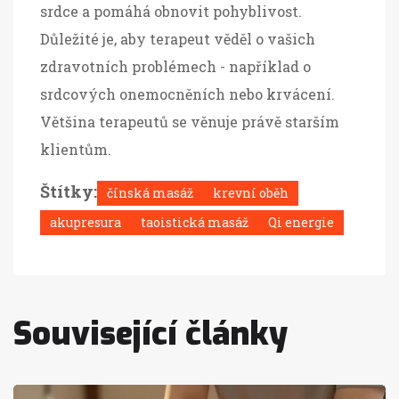
srdce a pomáhá obnovit pohyblivost.
Důležité je, aby terapeut věděl o vašich
zdravotních problémech - například o
srdcových onemocněních nebo krvácení.
Většina terapeutů se věnuje právě starším
klientům.
Štítky:
čínská masáž
krevní oběh
akupresura
taoistická masáž
Qi energie
Související články