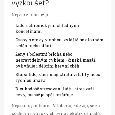
vyzkoušet?
Nejvíc z toho užijí:
Lidé s chronickými chladnými
končetinami
Osoby s otoky v nohou, zvláště po dlouhém
sedění nebo stání
Ženy s bolestmi břicha nebo
nepravidelným cyklem - čínská masáž
ovlivňuje i děložní krevní oběh
Starší lidé, kteří mají ztrátu vitality nebo
rychlou únava
Dlouhodobě stresovaní lidé - stres zúží
cévy, masáž je opět rozšiřuje
Nejsou to jen teorie. V Liberci, kde žiji, se za
poslední dva roky objevilo několik případů,