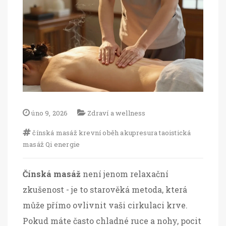
úno 9, 2026
Zdraví a wellness
čínská masáž
krevní oběh
akupresura
taoistická
masáž
Qi energie
Čínská masáž
není jenom relaxační
zkušenost - je to starověká metoda, která
může přímo ovlivnit vaši cirkulaci krve.
Pokud máte často chladné ruce a nohy, pocit