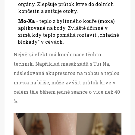
orgány. Zlepšuje průtok krve do dolních
končetin a snižuje otoky.
Mo-Xa
- teplo z bylinného kouře (moxa)
aplikované na body. Zvláště účinné v
zimě, kdy teplo pomáhá roztavit „chladné
blokády“ v cévách.
Největší efekt má kombinace těchto
technik. Například masáž zádů s Tui Na,
následovaná akupresurou na nohou a teplou
mo-xa na břiše, může zvýšit průtok krve v
celém těle během jedné seance o více než 40
%.