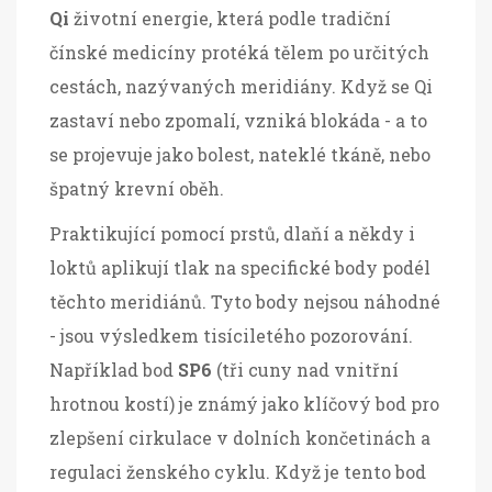
Qi
životní energie, která podle tradiční
čínské medicíny protéká tělem po určitých
cestách, nazývaných meridiány
. Když se Qi
zastaví nebo zpomalí, vzniká blokáda - a to
se projevuje jako bolest, nateklé tkáně, nebo
špatný krevní oběh.
Praktikující pomocí prstů, dlaňí a někdy i
loktů aplikují tlak na specifické body podél
těchto meridiánů. Tyto body nejsou náhodné
- jsou výsledkem tisíciletého pozorování.
Například bod
SP6
(tři cuny nad vnitřní
hrotnou kostí) je známý jako klíčový bod pro
zlepšení cirkulace v dolních končetinách a
regulaci ženského cyklu
. Když je tento bod