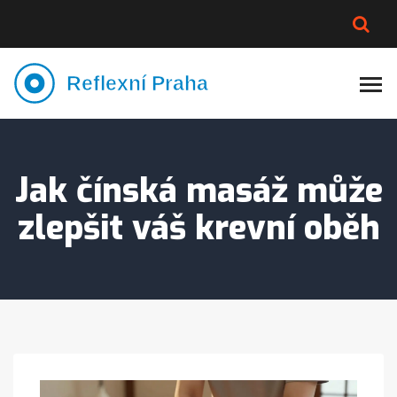
PLNĚJŠÍ VZHLED
LYMFATIKA
VÝMĚNA VODY
CELOTĚLOVÁ MASÁŽ
Jak čínská masáž může
zlepšit váš krevní oběh