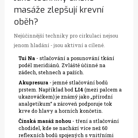
masáže zlepšují krevní
oběh?
Nejúčinnější techniky pro cirkulaci nejsou
jenom hladání - jsou aktivní a cílené.
Tui Na
- stlačování a posunování tkání
podél meridiánů. Zvláště účinné na
zádech, stehnech a pažích.
Akupresura
- jemné stlačování bodů
prstem. Například bod
LI4
(mezi palcem a
ukazováčkem) je známý jako „přírodní
analgetikum“ a zároveň podporuje tok
krve do hlavy a horních končetin
.
Čínská masáž nohou
- tření a stlačování
chodidel, kde se nachází více než 60
reflexních bodů spojených s vnitřními