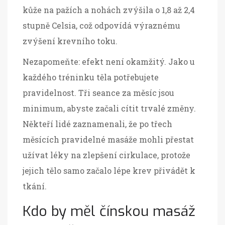
kůže na pažích a nohách zvýšila o 1,8 až 2,4
stupně Celsia, což odpovídá výraznému
zvýšení krevního toku
.
Nezapomeňte: efekt není okamžitý. Jako u
každého tréninku těla potřebujete
pravidelnost. Tři seance za měsíc jsou
minimum, abyste začali cítit trvalé změny.
Někteří lidé zaznamenali, že po třech
měsících pravidelné masáže mohli přestat
užívat léky na zlepšení cirkulace, protože
jejich tělo samo začalo lépe krev přivádět k
tkání.
Kdo by měl čínskou masáž