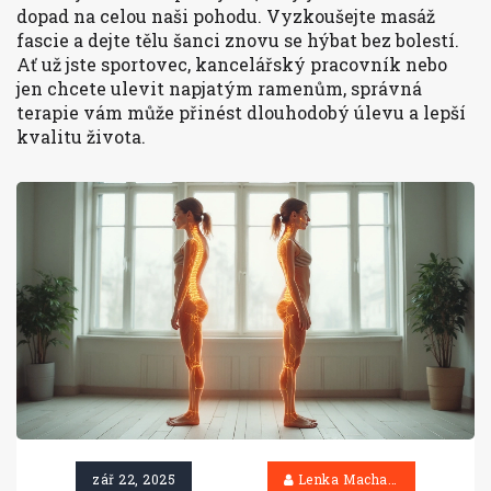
dopad na celou naši pohodu. Vyzkoušejte masáž
fascie a dejte tělu šanci znovu se hýbat bez bolestí.
Ať už jste sportovec, kancelářský pracovník nebo
jen chcete ulevit napjatým ramenům, správná
terapie vám může přinést dlouhodobý úlevu a lepší
kvalitu života.
zář 22, 2025
Lenka Machačová