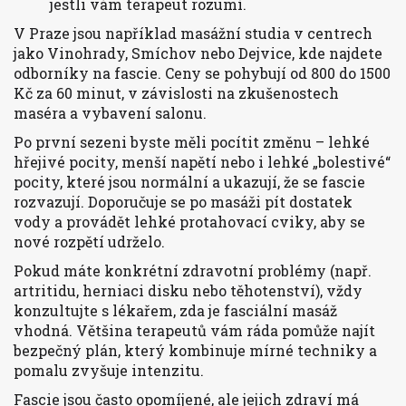
jestli vám terapeut rozumí.
V Praze jsou například masážní studia v centrech
jako Vinohrady, Smíchov nebo Dejvice, kde najdete
odborníky na fascie. Ceny se pohybují od 800 do 1500
Kč za 60 minut, v závislosti na zkušenostech
maséra a vybavení salonu.
Po první sezeni byste měli pocítit změnu – lehké
hřejivé pocity, menší napětí nebo i lehké „bolestivé“
pocity, které jsou normální a ukazují, že se fascie
rozvazují. Doporučuje se po masáži pít dostatek
vody a provádět lehké protahovací cviky, aby se
nové rozpětí udrželo.
Pokud máte konkrétní zdravotní problémy (např.
artritidu, herniaci disku nebo těhotenství), vždy
konzultujte s lékařem, zda je fasciální masáž
vhodná. Většina terapeutů vám ráda pomůže najít
bezpečný plán, který kombinuje mírné techniky a
pomalu zvyšuje intenzitu.
Fascie jsou často opomíjené, ale jejich zdraví má