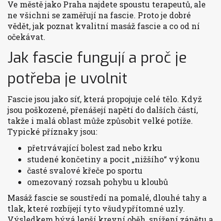
Ve městě jako Praha najdete spoustu terapeutů, ale
ne všichni se zaměřují na fascie. Proto je dobré
vědět, jak poznat kvalitní masáž fascie a co od ní
očekávat.
Jak fascie fungují a proč je
potřeba je uvolnit
Fascie jsou jako síť, která propojuje celé tělo. Když
jsou poškozené, přenášejí napětí do dalších částí,
takže i malá oblast může způsobit velké potíže.
Typické příznaky jsou:
přetrvávající bolest zad nebo krku
studené končetiny a pocit „nižšího“ výkonu
časté svalové křeče po sportu
omezovaný rozsah pohybu u kloubů
Masáž fascie se soustředí na pomalé, dlouhé tahy a
tlak, které rozbíjejí tyto všudypřítomné uzly.
Výsledkem bývá lepší krevní oběh, snížení zánětu a