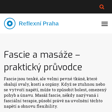
PLNĚJŠÍ VZHLED
LYMFATIKA
VÝMĚNA VODY
CELOTĚLOVÁ MASÁŽ
Fascie a masáže –
praktický průvodce
Fascie jsou tenké, ale velmi pevné tkáně, které
obalují svaly, kosti a orgány. Když se ztuhnou nebo
se vytvoří napětí, může to způsobit bolest, omezený
pohyb a únavu. Masáž fascie, někdy nazývaná i
fasciální terapie, působí právě na uvolnění těchto
napětí a obnovu flexibility.