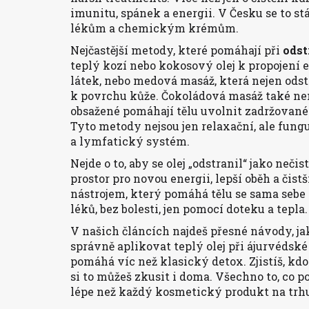
imunitu, spánek a energii. V Česku se to st
lékům a chemickým krémům.
Nejčastější metody, které pomáhají při
odst
teplý kozí nebo kokosový olej k propojení 
látek
, nebo
medová masáž
,
která nejen odst
k povrchu kůže
. Čokoládová masáž také nen
obsažené pomáhají tělu uvolnit zadržované
Tyto metody nejsou jen relaxační, ale fungu
a lymfatický systém.
Nejde o to, aby se olej „odstranil“ jako nečis
prostor pro novou energii, lepší oběh a čist
nástrojem, který pomáhá tělu se sama sebe 
léků, bez bolesti, jen pomocí doteku a tepla.
V našich článcích najdeš přesné návody, jak
správně aplikovat teplý olej při ájurvédsk
pomáhá víc než klasický detox. Zjistíš, kdo
si to můžeš zkusit i doma. Všechno to, co po
lépe než každý kosmetický produkt na trh