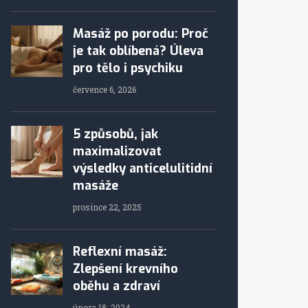
Masáž po porodu: Proč
je tak oblíbená? Úleva
pro tělo i psychiku
července 6, 2026
5 způsobů, jak
maximalizovat
výsledky anticelulitidní
masáže
prosince 22, 2025
Reflexní masáž:
Zlepšení krevního
oběhu a zdraví
února 18, 2024