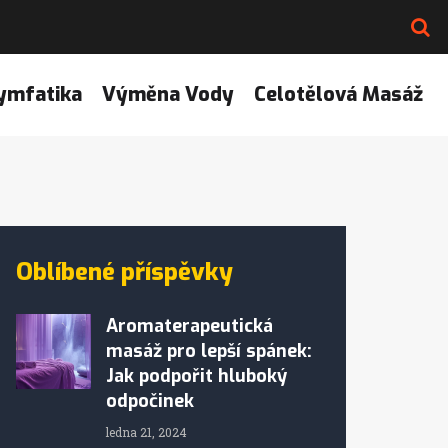
ymfatika
Výměna Vody
Celotělová Masáž
Oblíbené příspěvky
Aromaterapeutická
masáž pro lepší spánek:
Jak podpořit hluboký
odpočinek
ledna 21, 2024