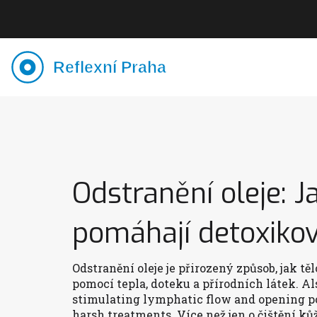
Odstranění oleje: 
pomáhají detoxikov
Odstranění oleje je
přirozený způsob
,
jak tě
pomocí tepla, doteku a přírodních látek
. A
stimulating lymphatic flow and opening po
harsh treatments.
Více než jen o čištění ků