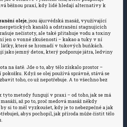
ává běžnou praxí, kdy lidé hledají alternativy k
ranění oleje
, jsou
ájurvédská masáž
,
využívající
energetických kanálů a odstranění stagnujících
raňuje nečistoty, ale také přitahuje vodu a toxiny
í jen o vonné zkušenosti – kakao a tuky v ní
 látky, které se hromadí v tukových buňkách.
jí jako jemný detox, který podporuje játra, ledviny
tota na šatě. Jde o to, aby tělo získalo prostor –
ší pokožku. Když se olej používá správně, stává se
zbavit toho, co už nepotřebuje. A to všechno bez
 tyto metody fungují v praxi – od toho, jak se má
é masáži, až po to, proč medová masáž někdy
 by si to měl vyzkoušet, kdy je to nebezpečné a jak
třebuješ, abys pochopil, jak příroda může čistit tělo
u.