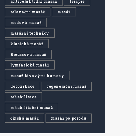
anticelulitidní masáž
terapie
relaxační masáž
masáž
medová masáž
masážní techniky
klasická masáž
Breussova masáž
lymfatická masáž
masáž lávovými kameny
detoxikace
regenerační masáž
rehabilitace
rehabilitační masáž
čínská masáž
masáž po porodu