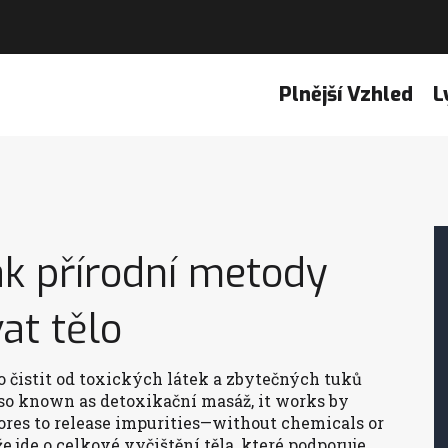
Plnější Vzhled
L
Jak přírodní metody
at tělo
lo čistit od toxických látek a zbytečných tuků
lso known as
detoxikační masáž
, it works by
res to release impurities—without chemicals or
že jde o celkové vyčištění těla, které podporuje