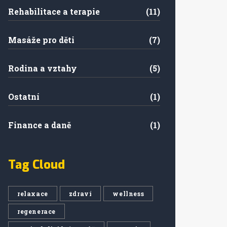
Rehabilitace a terapie
(11)
Masáže pro děti
(7)
Rodina a vztahy
(5)
Ostatní
(1)
Finance a daně
(1)
Tag Cloud
relaxace
zdraví
wellness
regenerace