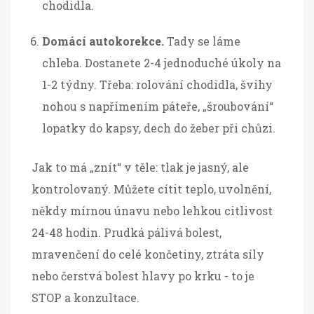
chodidla.
Domácí autokorekce.
Tady se láme
chleba. Dostanete 2-4 jednoduché úkoly na
1-2 týdny. Třeba: rolování chodidla, švihy
nohou s napřímením páteře, „šroubování“
lopatky do kapsy, dech do žeber při chůzi.
Jak to má „znít“ v těle: tlak je jasný, ale
kontrolovaný. Můžete cítit teplo, uvolnění,
někdy mírnou únavu nebo lehkou citlivost
24-48 hodin. Prudká pálivá bolest,
mravenčení do celé končetiny, ztráta síly
nebo čerstvá bolest hlavy po krku - to je
STOP a konzultace.