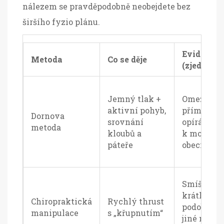
nálezem se pravděpodobně neobejdete bez
širšího fyzio plánu.
Evidence
Metoda
Co se děje
(zjednodu
Jemný tlak +
Omezené
aktivní pohyb,
přímé stud
Dornova
srovnání
opírá se o 
metoda
kloubů a
k mobiliz
páteře
obecně
Smíšené;
krátkodob
Chiropraktická
Rychlý thrust
podobné j
manipulace
s „křupnutím“
jiné manu