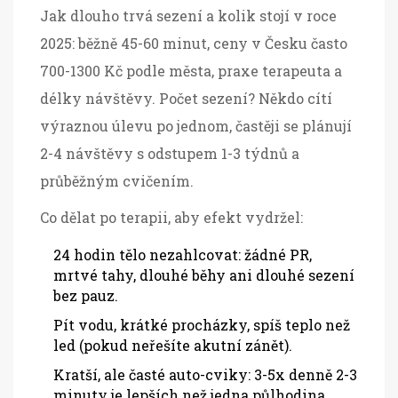
Jak dlouho trvá sezení a kolik stojí v roce
2025: běžně 45-60 minut, ceny v Česku často
700-1300 Kč podle města, praxe terapeuta a
délky návštěvy. Počet sezení? Někdo cítí
výraznou úlevu po jednom, častěji se plánují
2-4 návštěvy s odstupem 1-3 týdnů a
průběžným cvičením.
Co dělat po terapii, aby efekt vydržel:
24 hodin tělo nezahlcovat: žádné PR,
mrtvé tahy, dlouhé běhy ani dlouhé sezení
bez pauz.
Pít vodu, krátké procházky, spíš teplo než
led (pokud neřešíte akutní zánět).
Kratší, ale časté auto-cviky: 3-5x denně 2-3
minuty je lepších než jedna půlhodina.