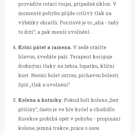
provádíte rotaci trupu, případně úklon. V
momentě pohybu přijde citlivý tlak na
výběžky obratlů. Pocitově je to „ahá - tady
to drží“, a pak menší uvolnění.
Krční páteř a ramena.
V sedě otáčíte
hlavou, zvedáte paži. Terapeut koriguje
drobnými tlaky na žebra, lopatku, klíční
kost. Nesmí bolet ostrou, píchavou bolestí.
Spíš „tlak a uvolnění“.
Kolena a kotníky.
Pokud bolí koleno „bez
příčiny“, často je ve hře kyčel a chodidlo.
Korekce probíhá opět v pohybu - propínání
kolene, jemná trakce, práce s osou