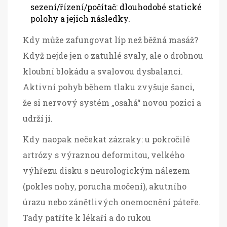
sezení/řízení/počítač: dlouhodobé statické
polohy a jejich následky.
Kdy může zafungovat líp než běžná masáž?
Když nejde jen o zatuhlé svaly, ale o drobnou
kloubní blokádu a svalovou dysbalanci.
Aktivní pohyb během tlaku zvyšuje šanci,
že si nervový systém „osahá“ novou pozici a
udrží ji.
Kdy naopak nečekat zázraky: u pokročilé
artrózy s výraznou deformitou, velkého
výhřezu disku s neurologickým nálezem
(pokles nohy, porucha močení), akutního
úrazu nebo zánětlivých onemocnění páteře.
Tady patříte k lékaři a do rukou