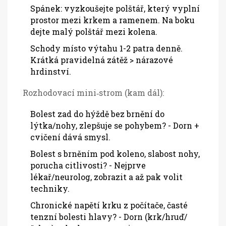
Spánek: vyzkoušejte polštář, který vyplní
prostor mezi krkem a ramenem. Na boku
dejte malý polštář mezi kolena.
Schody místo výtahu 1-2 patra denně.
Krátká pravidelná zátěž > nárazové
hrdinství.
Rozhodovací mini‑strom (kam dál):
Bolest zad do hýždě bez brnění do
lýtka/nohy, zlepšuje se pohybem? - Dorn +
cvičení dává smysl.
Bolest s brněním pod koleno, slabost nohy,
porucha citlivosti? - Nejprve
lékař/neurolog, zobrazit a až pak volit
techniky.
Chronické napětí krku z počítače, časté
tenzní bolesti hlavy? - Dorn (krk/hruď/