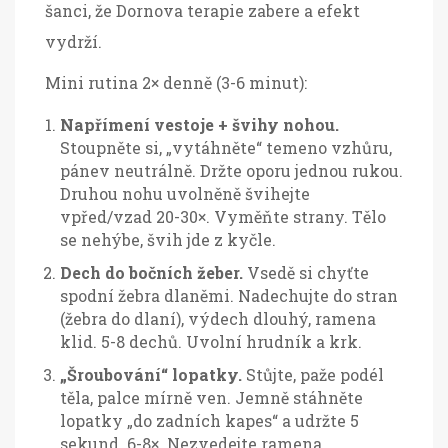
šanci, že Dornova terapie zabere a efekt
vydrží.
Mini rutina 2× denně (3-6 minut):
Napřímení vestoje + švihy nohou.
Stoupněte si, „vytáhněte“ temeno vzhůru,
pánev neutrálně. Držte oporu jednou rukou.
Druhou nohu uvolněně švihejte
vpřed/vzad 20-30×. Vyměňte strany. Tělo
se nehýbe, švih jde z kyčle.
Dech do bočních žeber.
Vsedě si chyťte
spodní žebra dlaněmi. Nadechujte do stran
(žebra do dlaní), výdech dlouhý, ramena
klid. 5-8 dechů. Uvolní hrudník a krk.
„Šroubování“ lopatky.
Stůjte, paže podél
těla, palce mírně ven. Jemně stáhněte
lopatky „do zadních kapes“ a udržte 5
sekund. 6-8×. Nezvedejte ramena.