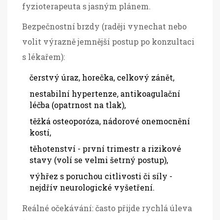
fyzioterapeuta s jasným plánem.
Bezpečnostní brzdy (raději vynechat nebo
volit výrazně jemnější postup po konzultaci
s lékařem):
čerstvý úraz, horečka, celkový zánět,
nestabilní hypertenze, antikoagulační
léčba (opatrnost na tlak),
těžká osteoporóza, nádorové onemocnění
kostí,
těhotenství - první trimestr a rizikové
stavy (volí se velmi šetrný postup),
výhřez s poruchou citlivosti či síly -
nejdřív neurologické vyšetření.
Reálné očekávání: často přijde rychlá úleva