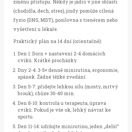
změnu přístupu. Někdy je jádro v jiné oblasti
(chodidla, dech, stres), jindy pomůže cílená
fyzio (DNS, MDT), posilovna s trenérem nebo
vyšetření u lékaře.
Praktický plán na 14 dní (orientačně):
Den 1: Dorn + nastavení 2-4 domácích
cviků. Krátké procházky.
Dny 2-4: 3-5× denně minirutina, ergonomie,
spánek. Žádné těžké zvedání.
Den 5-7: přidejte lehkou sílu (mosty, mrtvý
brouk), chůze 30-40 min.
Den 8-10: kontrola u terapeuta, úprava
cviků. Pokud je vše ok, lehký návrat ke
sportu.
Den 11-14: udržujte minirutinu, jeden „delší“