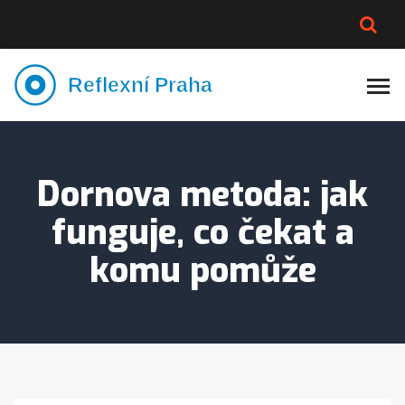
PLNĚJŠÍ VZHLED
LYMFATIKA
VÝMĚNA VODY
CELOTĚLOVÁ MASÁŽ
Dornova metoda: jak
funguje, co čekat a
komu pomůže