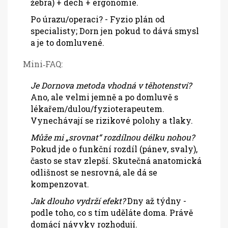
žebra) + dech + ergonomie.
Po úrazu/operaci? - Fyzio plán od
specialisty; Dorn jen pokud to dává smysl
a je to domluvené.
Mini‑FAQ:
Je Dornova metoda vhodná v těhotenství?
Ano, ale velmi jemně a po domluvě s
lékařem/dulou/fyzioterapeutem.
Vynechávají se rizikové polohy a tlaky.
Může mi „srovnat“ rozdílnou délku nohou?
Pokud jde o funkční rozdíl (pánev, svaly),
často se stav zlepší. Skutečná anatomická
odlišnost se nesrovná, ale dá se
kompenzovat.
Jak dlouho vydrží efekt?
Dny až týdny -
podle toho, co s tím uděláte doma. Právě
domácí návyky rozhodují.