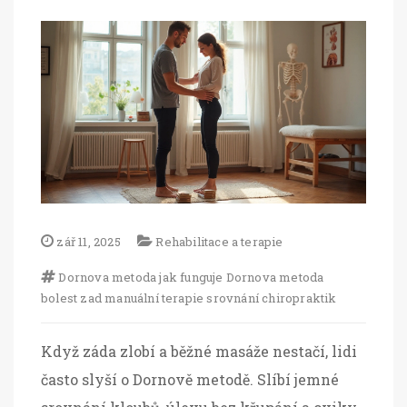
zář 11, 2025
Rehabilitace a terapie
Dornova metoda
jak funguje Dornova metoda
bolest zad
manuální terapie
srovnání chiropraktik
Když záda zlobí a běžné masáže nestačí, lidi
často slyší o Dornově metodě. Slíbí jemné