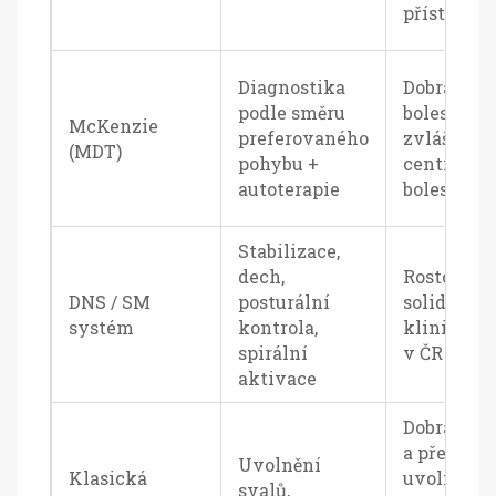
přístupy
Diagnostika
Dobrá pro 
podle směru
bolestí zad
McKenzie
preferovaného
zvlášť s
(MDT)
pohybu +
centraliza
autoterapie
bolesti
Stabilizace,
dech,
Rostoucí,
DNS / SM
posturální
solidní
systém
kontrola,
klinická 
spirální
v ČR
aktivace
Dobrá na r
a přechod
Uvolnění
Klasická
uvolnění,
svalů,