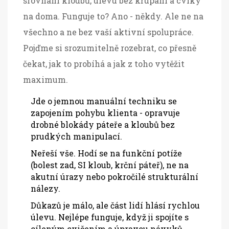
srovnání kloubů, úlevu bez křupání a cviky
na doma. Funguje to? Ano - někdy. Ale ne na
všechno a ne bez vaší aktivní spolupráce.
Pojďme si srozumitelně rozebrat, co přesně
čekat, jak to probíhá a jak z toho vytěžit
maximum.
Jde o jemnou manuální techniku se
zapojením pohybu klienta - opravuje
drobné blokády páteře a kloubů bez
prudkých manipulací.
Neřeší vše. Hodí se na funkční potíže
(bolest zad, SI kloub, krční páteř), ne na
akutní úrazy nebo pokročilé strukturální
nálezy.
Důkazů je málo, ale část lidí hlásí rychlou
úlevu. Nejlépe funguje, když ji spojíte s
cíleným cvičením a úpravou návyků.