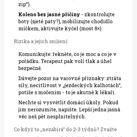
zip“).
Koleno bez jasné příčiny
- zkontrolujte
boty (sjeté paty?), mobilizujte chodidlo
míčkem, aktivujte kyčel (most 8×).
Rizika a jejich snížení:
Komunikujte: řekněte, co je moc a co je v
pořádku. Terapeut pak volí tlak a úhel
bezpečně.
Dávejte pozor na varovné příznaky: ztráta
síly, necitlivost v „jezdeckých kalhotách“,
potíže s močením - to je akutně k lékaři.
Nechte si vysvětlit domácí úkoly. Pokud
jim nerozumíte, napište. Lepší jedna jasná
věc než pět nesplnitelných.
Co když to „nezabírá“ do 2-3 týdnů? Zvažte