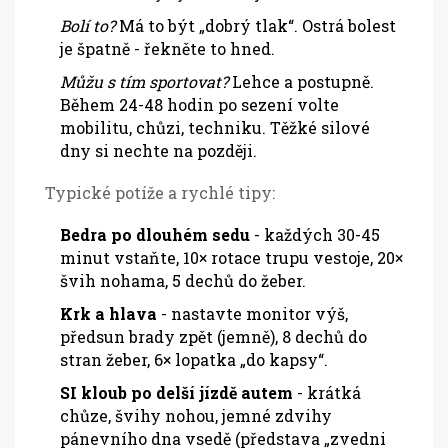
Bolí to?
Má to být „dobrý tlak“. Ostrá bolest
je špatně - řekněte to hned.
Můžu s tím sportovat?
Lehce a postupně.
Během 24-48 hodin po sezení volte
mobilitu, chůzi, techniku. Těžké silové
dny si nechte na později.
Typické potíže a rychlé tipy:
Bedra po dlouhém sedu
- každých 30-45
minut vstaňte, 10× rotace trupu vestoje, 20×
švih nohama, 5 dechů do žeber.
Krk a hlava
- nastavte monitor výš,
předsun brady zpět (jemně), 8 dechů do
stran žeber, 6× lopatka „do kapsy“.
SI kloub po delší jízdě autem
- krátká
chůze, švihy nohou, jemné zdvihy
pánevního dna vsedě (představa „zvedni