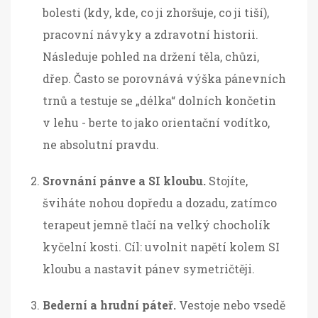
bolesti (kdy, kde, co ji zhoršuje, co ji tiší),
pracovní návyky a zdravotní historii.
Následuje pohled na držení těla, chůzi,
dřep. Často se porovnává výška pánevních
trnů a testuje se „délka“ dolních končetin
v lehu - berte to jako orientační vodítko,
ne absolutní pravdu.
Srovnání pánve a SI kloubu.
Stojíte,
šviháte nohou dopředu a dozadu, zatímco
terapeut jemně tlačí na velký chocholík
kyčelní kosti. Cíl: uvolnit napětí kolem SI
kloubu a nastavit pánev symetričtěji.
Bederní a hrudní páteř.
Vestoje nebo vsedě