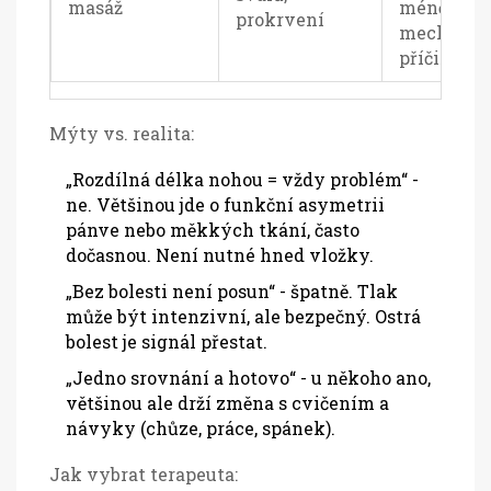
masáž
méně na
prokrvení
mechanic
příčiny
Mýty vs. realita:
„Rozdílná délka nohou = vždy problém“ -
ne. Většinou jde o funkční asymetrii
pánve nebo měkkých tkání, často
dočasnou. Není nutné hned vložky.
„Bez bolesti není posun“ - špatně. Tlak
může být intenzivní, ale bezpečný. Ostrá
bolest je signál přestat.
„Jedno srovnání a hotovo“ - u někoho ano,
většinou ale drží změna s cvičením a
návyky (chůze, práce, spánek).
Jak vybrat terapeuta: