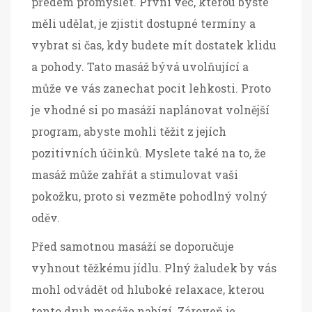
předem promyslet. První věc, kterou byste
měli udělat, je zjistit dostupné termíny a
vybrat si čas, kdy budete mít dostatek klidu
a pohody. Tato masáž bývá uvolňující a
může ve vás zanechat pocit lehkosti. Proto
je vhodné si po masáži naplánovat volnější
program, abyste mohli těžit z jejích
pozitivních účinků. Myslete také na to, že
masáž může zahřát a stimulovat vaši
pokožku, proto si vezměte pohodlný volný
oděv.
Před samotnou masáží se doporučuje
vyhnout těžkému jídlu. Plný žaludek by vás
mohl odvádět od hluboké relaxace, kterou
tento druh masáže nabízí. Zároveň je