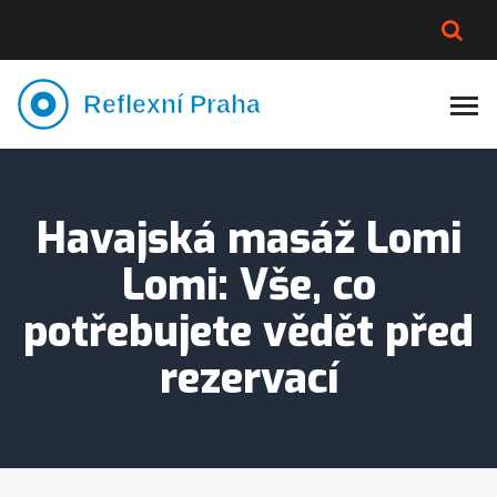
PLNĚJŠÍ VZHLED
LYMFATIKA
VÝMĚNA VODY
CELOTĚLOVÁ MASÁŽ
Havajská masáž Lomi
Lomi: Vše, co
potřebujete vědět před
rezervací