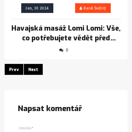
čen, 30 2024
Karel Šedivý
Havajská masáž Lomi Lomi: Vše,
co potřebujete vědět před
rezervací
0
Prev
Next
Napsat komentář