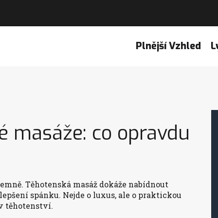
Plnější Vzhled
L
ké masáže: co opravdu
íjemně. Těhotenská masáž dokáže nabídnout
lepšení spánku. Nejde o luxus, ale o praktickou
v těhotenství.