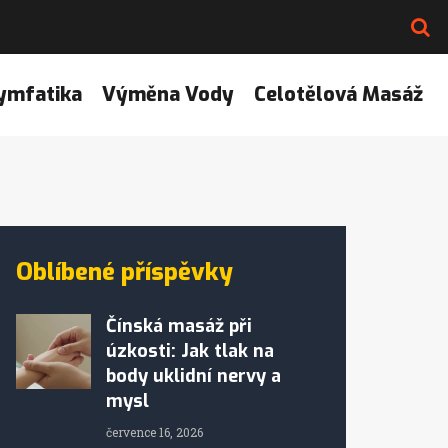
ymfatika
Výměna Vody
Celotělová Masáž
Oblíbené příspěvky
Čínská masáž při
úzkosti: Jak tlak na
body uklidní nervy a
mysl
července 16, 2026