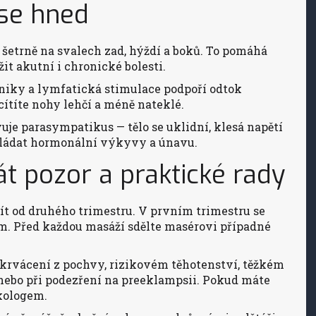
se hned
e šetrně na svalech zad, hýždí a boků. To pomáhá
it akutní i chronické bolesti.
hniky a lymfatická stimulace podpoří odtok
cítíte nohy lehčí a méně nateklé.
uje parasympatikus — tělo se uklidní, klesá napětí
zvládat hormonální výkyvy a únavu.
át pozor a praktické rady
ít od druhého trimestru. V prvním trimestru se
em. Před každou masáží sdělte masérovi případné
 krvácení z pochvy, rizikovém těhotenství, těžkém
ebo při podezření na preeklampsii. Pokud máte
kologem.