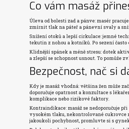
Co vám masáž přine
Úleva od bolesti zad a pánve: masér pracuj
zmírnit tlak na páteř a pánevní svaly a sníž
Snížení otoků a lepší cirkulace: jemné tec
tekutin z nohou a kotníků. Po sezení často 
Klidnější spánek a méně stresu: dotek aktiv
a zlepší se schopnost usnout. To pomůže 
Bezpečnost, nač si d
Kdy je masáž vhodná: většina žen může zač
doporučuje opatrnost a konzultace s lékař
komplikace nebo rizikové faktory.
Kontraindikace: masáž se nedoporučuje při
vysokém tlaku, nekontrolované cukrovce n
jakoukoli pochybnost, promluvte si s gyne