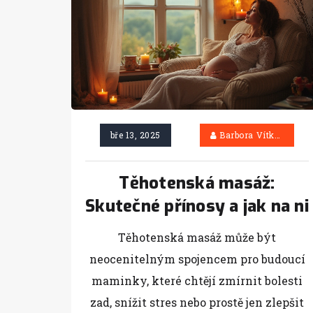
bře 13, 2025
Barbora Vítková
Těhotenská masáž:
Skutečné přínosy a jak na ni
Těhotenská masáž může být
neocenitelným spojencem pro budoucí
maminky, které chtějí zmírnit bolesti
zad, snížit stres nebo prostě jen zlepšit