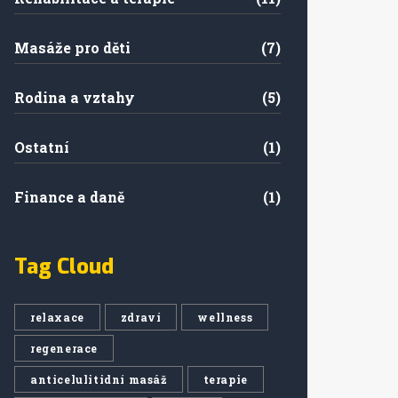
Masáže pro děti
(7)
Rodina a vztahy
(5)
Ostatní
(1)
Finance a daně
(1)
Tag Cloud
relaxace
zdraví
wellness
regenerace
anticelulitidní masáž
terapie