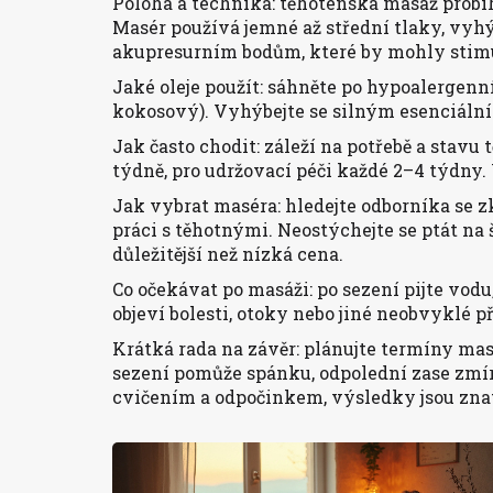
Poloha a technika: těhotenská masáž probíh
Masér používá jemné až střední tlaky, vyh
akupresurním bodům, které by mohly stim
Jaké oleje použít: sáhněte po hypoalergenn
kokosový). Vyhýbejte se silným esenciální
Jak často chodit: záleží na potřebě a stavu
týdně, pro udržovací péči každé 2–4 týdny. 
Jak vybrat maséra: hledejte odborníka se z
práci s těhotnými. Neostýchejte se ptát na
důležitější než nízká cena.
Co očekávat po masáži: po sezení pijte vodu,
objeví bolesti, otoky nebo jiné neobvyklé p
Krátká rada na závěr: plánujte termíny mas
sezení pomůže spánku, odpolední zase zmír
cvičením a odpočinkem, výsledky jsou znat