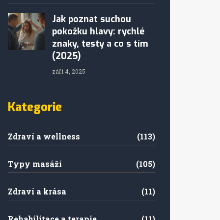
Jak poznat suchou
pokožku hlavy: rychlé
znaky, testy a co s tím
(2025)
září 4, 2025
Kategorie
Zdraví a wellness
(113)
Typy masáží
(105)
Zdraví a krása
(11)
Rehabilitace a terapie
(11)