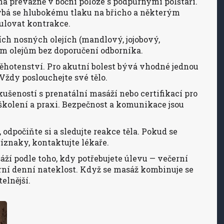
á převážně v boční poloze s podpůrnými polštáři.
ýbá se hlubokému tlaku na břicho a některým
ulovat kontrakce.
ích nosných olejích (mandlový, jojobový,
m olejům bez doporučení odborníka.
 těhotenství. Pro akutní bolest bývá vhodné jednou
Vždy poslouchejte své tělo.
kušeností s prenatální masáží nebo certifikací pro
 školení a praxi. Bezpečnost a komunikace jsou
 odpočiňte si a sledujte reakce těla. Pokud se
říznaky, kontaktujte lékaře.
áží podle toho, kdy potřebujete úlevu — večerní
ní denní nateklost. Když se masáž kombinuje se
elnější.