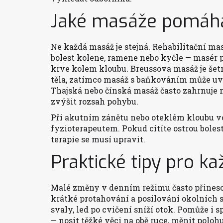
Jaké masáže pomáhaj
Ne každá masáž je stejná. Rehabilitační ma
bolest kolene, ramene nebo kyčle — masér p
krve kolem kloubu. Breussova masáž je šetr
těla, zatímco masáž s baňkováním může uvo
Thajská nebo čínská masáž často zahrnuje 
zvýšit rozsah pohybu.
Při akutním zánětu nebo oteklém kloubu vol
fyzioterapeutem. Pokud cítíte ostrou boles
terapie se musí upravit.
Praktické tipy pro k
Malé změny v denním režimu často přinesou
krátké protahování a posilování okolních s
svaly, led po cvičení sníží otok. Pomůže i 
— nosit těžké věci na obě ruce, měnit poloh