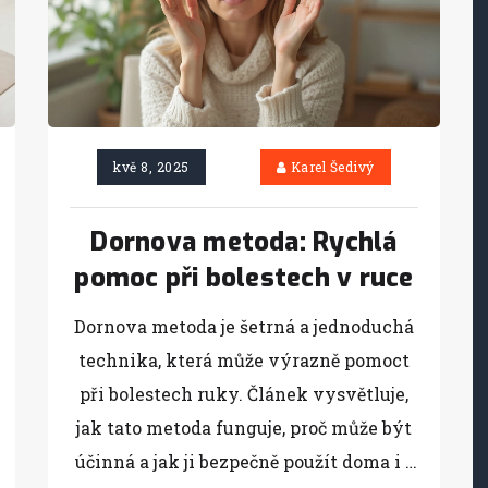
kvě 8, 2025
Karel Šedivý
Dornova metoda: Rychlá
pomoc při bolestech v ruce
Dornova metoda je šetrná a jednoduchá
technika, která může výrazně pomoct
při bolestech ruky. Článek vysvětluje,
jak tato metoda funguje, proč může být
účinná a jak ji bezpečně použít doma i s