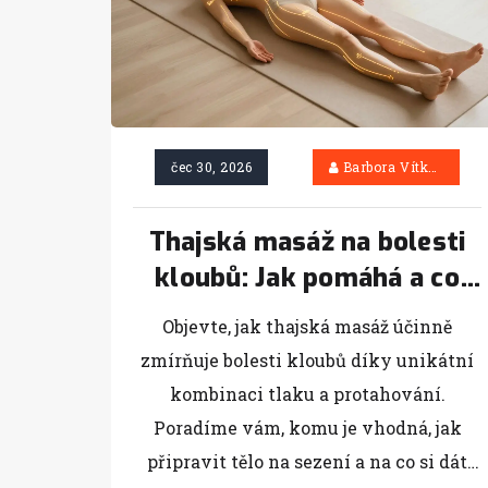
čec 30, 2026
Barbora Vítková
Thajská masáž na bolesti
kloubů: Jak pomáhá a co
byste měli vědět
Objevte, jak thajská masáž účinně
zmírňuje bolesti kloubů díky unikátní
kombinaci tlaku a protahování.
Poradíme vám, komu je vhodná, jak
připravit tělo na sezení a na co si dát