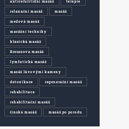
anticelulitidní masáž
terapie
relaxační masáž
masáž
medová masáž
masážní techniky
klasická masáž
Breussova masáž
lymfatická masáž
masáž lávovými kameny
detoxikace
regenerační masáž
rehabilitace
rehabilitační masáž
čínská masáž
masáž po porodu