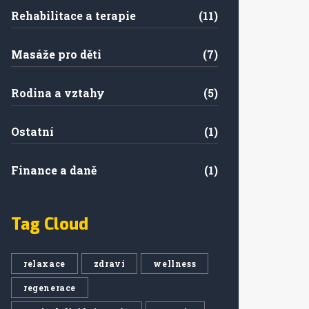
Rehabilitace a terapie
(11)
Masáže pro děti
(7)
Rodina a vztahy
(5)
Ostatní
(1)
Finance a daně
(1)
Tag Cloud
relaxace
zdraví
wellness
regenerace