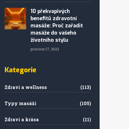
10 překvapivých
benefitů zdravotní
masáže: Proč zařadit
masáže do vašeho
životního stylu
prosince 17, 2023
Kategorie
Zdraví a wellness
(113)
Typy masáží
(105)
Zdraví a krása
(11)