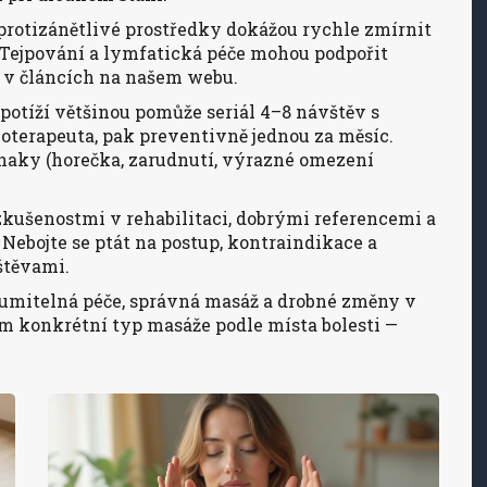
 protizánětlivé prostředky dokážou rychle zmírnit
nu. Tejpování a lymfatická péče mohou podpořit
ce v článcích na našem webu.
potíží většinou pomůže seriál 4–8 návštěv s
oterapeuta, pak preventivně jednou za měsíc.
íznaky (horečka, zarudnutí, výrazné omezení
zkušenostmi v rehabilitaci, dobrými referencemi a
 Nebojte se ptát na postup, kontraindikace a
štěvami.
ozumitelná péče, správná masáž a drobné změny v
ím konkrétní typ masáže podle místa bolesti —