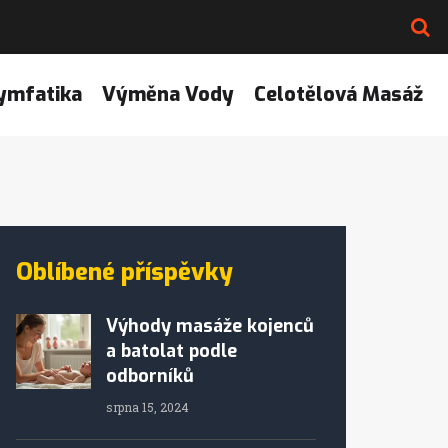
ymfatika
Výměna Vody
Celotělová Masáž
Oblíbené příspěvky
Výhody masáže kojenců
a batolat podle
odborníků
srpna 15, 2024