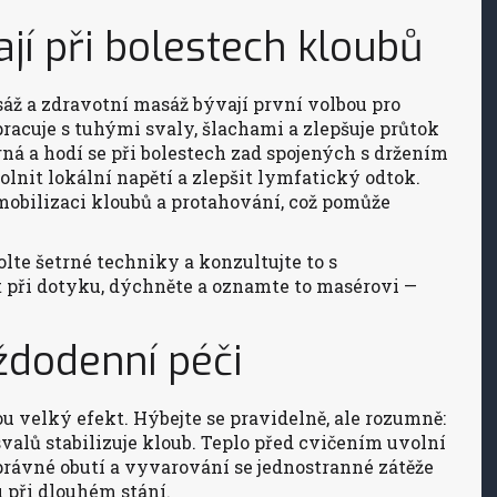
í při bolestech kloubů
sáž a zdravotní masáž bývají první volbou pro
racuje s tuhými svaly, šlachami a zlepšuje průtok
ná a hodí se při bolestech zad spojených s držením
lnit lokální napětí a zlepšit lymfatický odtok.
mobilizaci kloubů a protahování, což pomůže
te šetrné techniky a konzultujte to s
t při dotyku, dýchněte a oznamte to masérovi —
aždodenní péči
 velký efekt. Hýbejte se pravidelně, ale rozumně:
valů stabilizuje kloub. Teplo před cvičením uvolní
správné obutí a vyvarování se jednostranné zátěže
u při dlouhém stání.