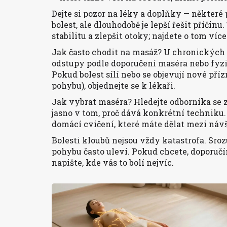
Dejte si pozor na léky a doplňky — některé
bolest, ale dlouhodobě je lepší řešit příči
stabilitu a zlepšit otoky; najdete o tom ví
Jak často chodit na masáž? U chronických 
odstupy podle doporučení maséra nebo fyzi
Pokud bolest sílí nebo se objevují nové př
pohybu), objednejte se k lékaři.
Jak vybrat maséra? Hledejte odborníka se 
jasno v tom, proč dává konkrétní techniku.
domácí cvičení, které máte dělat mezi náv
Bolesti kloubů nejsou vždy katastrofa. Sr
pohybu často uleví. Pokud chcete, doporuč
napište, kde vás to bolí nejvíc.