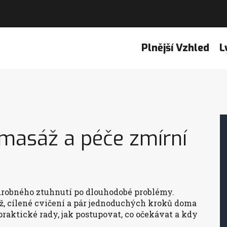
Plnější Vzhled
L
k masáž a péče zmírní
 drobného ztuhnutí po dlouhodobé problémy.
, cílené cvičení a pár jednoduchých kroků doma
praktické rady, jak postupovat, co očekávat a kdy