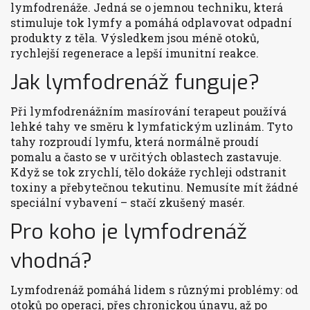
lymfodrenáže. Jedná se o jemnou techniku, která
stimuluje tok lymfy a pomáhá odplavovat odpadní
produkty z těla. Výsledkem jsou méně otoků,
rychlejší regenerace a lepší imunitní reakce.
Jak lymfodrenáž funguje?
Při lymfodrenážním masírování terapeut používá
lehké tahy ve směru k lymfatickým uzlinám. Tyto
tahy rozproudí lymfu, která normálně proudí
pomalu a často se v určitých oblastech zastavuje.
Když se tok zrychlí, tělo dokáže rychleji odstranit
toxiny a přebytečnou tekutinu. Nemusíte mít žádné
speciální vybavení – stačí zkušený masér.
Pro koho je lymfodrenáž
vhodná?
Lymfodrenáž pomáhá lidem s různými problémy: od
otoků po operaci, přes chronickou únavu, až po