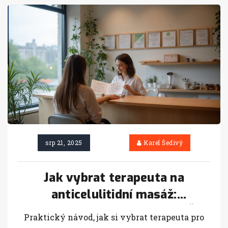
srp 21, 2025
Karel Šedivý
Jak vybrat terapeuta na
anticelulitidní masáž:
kvalifikace, ceny a bezpečí (ČR
Praktický návod, jak si vybrat terapeuta pro