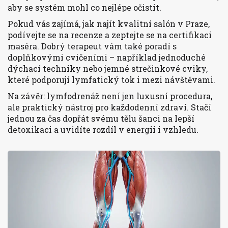
aby se systém mohl co nejlépe očistit.
Pokud vás zajímá, jak najít kvalitní salón v Praze,
podívejte se na recenze a zeptejte se na certifikaci
maséra. Dobrý terapeut vám také poradí s
doplňkovými cvičeními – například jednoduché
dýchací techniky nebo jemné strečinkové cviky,
které podporují lymfatický tok i mezi návštěvami.
Na závěr: lymfodrenáž není jen luxusní procedura,
ale praktický nástroj pro každodenní zdraví. Stačí
jednou za čas dopřát svému tělu šanci na lepší
detoxikaci a uvidíte rozdíl v energii i vzhledu.