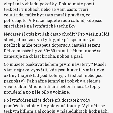
zlepšení vzhledu pokožky. Pokud máte pocit
těžkosti v nohách nebo se vám často tvoří
celulitida, může být tato masáž právě to, co
potřebujete. V Praze najdete řadu salónů, kde jsou
specialisté na lymfatické techniky.
Nejčastější otázky: Jak často chodit? Pro většinu lidí
stačí jednou za dva týdny, ale při specifických
potížích může terapeut doporučit častější sezení.
Délka masáže bývá 30–60 minut, během nichž se
zaměřuje na oblast břicha, nohou a paží.
Co můžete očekávat během první návštěvy? Masér
vám nejprve vysvětlí, kde jsou hlavní lymfatické
uzliny (například pod koleny, v tříslech nebo pod
paznokty). Pak začne jemnými pohyby a sleduje
vaši reakci. Mnoho lidí cítí během masáže teplý
proudění a po ní je tělo uvolněné.
Po lymfodrenáži je dobré pít dostatek vody –
pomůže to odplavit vyplavené toxiny. Vyhněte se
těžkým jídlům a alkoholu v následujících hodinách,