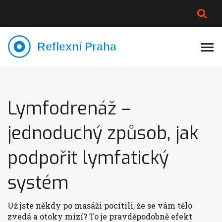
PLNĚJŠÍ VZHLED
LYMFATIKA
VÝMĚNA VODY
CELOTĚLOVÁ MASÁŽ
Lymfodrenáž –
jednoduchý způsob, jak
podpořit lymfatický
systém
Už jste někdy po masáži pocítili, že se vám tělo
zvedá a otoky mizí? To je pravděpodobně efekt