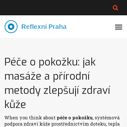
PLNĚJŠÍ VZHLED
LYMFATIKA
VÝMĚNA VODY
CELOTĚLOVÁ MASÁŽ
Péče o pokožku: jak
masáže a přírodní
metody zlepšují zdraví
kůže
When you think about
péče o pokožku
,
systémová
podpora zdraví kůže prostřednictvím doteku, tepla