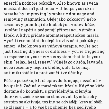
energií a podpoře pokožky
. Also known as
sveda
masáž
, it doesn’t just relax — it helps your skin
breathe by improving lymphatic drainage and
removing stagnation. Oleje jako kokosový nebo
sesamový pronikají do hlubokých vrstev kůže,
uvolňují napětí a podporují přirozenou výměnu
látek.
A když přidáte
aromaterapeutickou masáž
,
využití esenciálních olejů k ovlivnění pokožky i
emocí
. Also known as
vůňová terapie
, you’re not
just treating dryness or dullness — you’re triggering
a response in your nervous system that tells your
skin: "relax, heal, renew."
Vůně jako citrón, lavanda
nebo rosemary nejen uklidňují, ale také mají
antimikrobiální a protizánětlivé účinky.
Péče o pokožku, která opravdu funguje, nezačíná v
koupelně. Začíná v masérském křesle. Když se kůže
dostane do kontaktu s pravidelným, cíleným
dotekem, začne se sama obnovovat. Lymfatický
systém se aktivuje, toxiny se odvádějí, krevní oběh
se zlepšuje — a to vše bez chemie, bez pečlivého