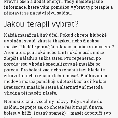
krevní oběh a dodat energii. Tady najdete jasné
informace, které vám pomůžou vybrat typ terapie a
připravit se na návštěvu salónu.
Jakou terapii vybrat?
Každá masáž má jiný účel. Pokud chcete hluboké
uvolnění svalů, zkuste thajskou nebo čínskou
masáž. Hledáte jemnější relaxaci a práci s emocemi?
Aromaterapeutická nebo tantrická masáž může
zlepšit náladu a snížit stres. Pro regeneraci po
porodu jsou vhodné specializované masáže po
porodu. Pro bolest zad nebo rehabilitaci hledejte
zdravotní nebo rehabilitační masáž. Baňkování a
medová masáž pomáhají s detoxikací a cirkulací.
Breussova masáž je šetrná alternativní metoda
vhodná při napětí páteře.
Nemusíte znát všechny názvy. Když voláte do
salónu, zeptejte se, co chcete řešit (např. únava,
bolest v kříži, špatný spánek) – masér doporučí typ