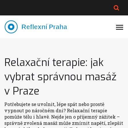
PLNĚJŠÍ VZHLED
LYMFATIKA
VÝMĚNA VODY
CELOTĚLOVÁ MASÁŽ
Relaxační terapie: jak
vybrat správnou masáž
v Praze
Potřebujete se uvolnit, lépe spát nebo prostě
vypnout po náročném dni? Relaxační terapie
pomůže tělu i hlavě. Nejde jen o příjemný zážitek –
správně zvolená masáž může zmírnit napětí, zlepšit