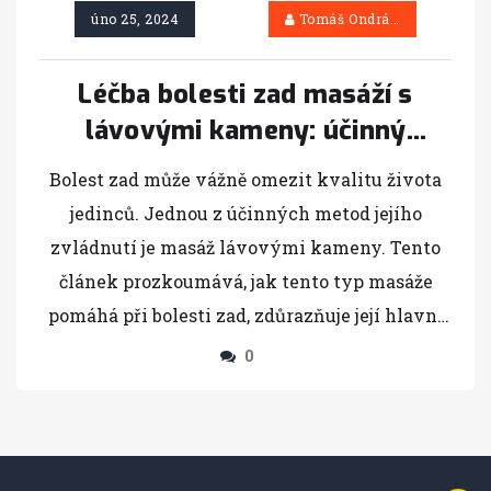
úno 25, 2024
Tomáš Ondráček
Léčba bolesti zad masáží s
lávovými kameny: účinný
přístup k uvolnění
Bolest zad může vážně omezit kvalitu života
jedinců. Jednou z účinných metod jejího
zvládnutí je masáž lávovými kameny. Tento
článek prozkoumává, jak tento typ masáže
pomáhá při bolesti zad, zdůrazňuje její hlavní
přínosy a poskytuje užitečné tipy pro ty, kteří
0
chtějí tuto metodu vyzkoušet. Přináší
podrobnosti o technice, výhodách, a také
důležité informace pro maximalizaci účinků
této terapie.