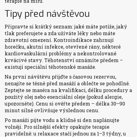
terapie na míru.
Tipy před návštěvou
Připravte si krátký seznam: jaké máte potíže, jaký
tlak preferujete a zda užíváte léky nebo máte
zdravotní omezení. Kontroindikace zahrnují
horečku, akutní infekce, otevřené rány, některé
kardiovaskulární problémy a nekontrolované
krvácivé stavy. Těhotenství oznámíte předem –
existují speciální těhotenské masáže.
Na první návštěvu přijďte s časovou rezervou,
nenajíte se těsně před masáží a oblečte se pohodlně.
Zeptejte se maséra na kvalifikaci, délku procedury a
použitý olej nebo esenciální oleje (pokud alergie,
upozorněte). Cenu si ověřte předem – délka 30–90
minut silně ovlivňuje výslednou cenu.
Po masáži pijte vodu a klidně si den naplánujte
volněji. Pro silnější efekty opakujte terapie
pravidelně: u relaxace stačí jednou za 1–3 týdny, u