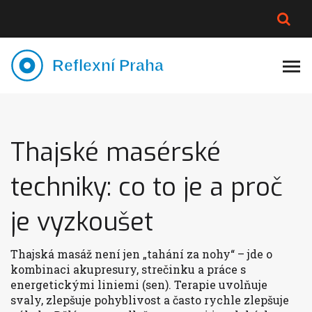
PLNĚJŠÍ VZHLED
LYMFATIKA
VÝMĚNA VODY
CELOTĚLOVÁ MASÁŽ
Thajské masérské
techniky: co to je a proč
je vyzkoušet
Thajská masáž není jen „tahání za nohy“ – jde o
kombinaci akupresury, strečinku a práce s
energetickými liniemi (sen). Terapie uvolňuje
svaly, zlepšuje pohyblivost a často rychle zlepšuje