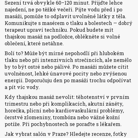
Sezení trvá obvykle 60–120 minut. Přijďte lehce
najedení, ne po těžké večeři. Pijte vodu před i po
masáži, pomůže to odplavit uvolněné látky z těla.
Komunikujte s masérem o tlaku a bolestech — dobrý
terapeut upraví techniku. Pokud budete mít
thajskou masáž na podložce, oblékněte si volné
oblečení, které netáhne.
Bolí to? Může být mírné nepohodlí při hlubokém
tlaku nebo při intenzivních strečincích, ale nemělo
by to být ostré nebo pálivé. Po masáži můžete cítit
uvolněnost, lehké únavové pocity nebo zvýšenou
energii. Doporučuju den po masáži trochu odpočívat
a pít víc vody.
Kdy thajskou masáž nevolit: těhotenství v prvním
trimestru nebo při komplikacích, akutní záněty,
horečka, plicní nebo kardiovaskulární problémy,
čerstvé zlomeniny, trombóza nebo vážné kožní
potíže. Při pochybnostech se poraďte s lékařem.
Jak vybrat salón v Praze? Hledejte recenze, fotky