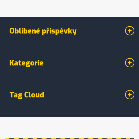
Pokud uvažujete o vyzkoušení této starobylé
praxe, pomůžeme vám s informovaným
rozhodnutím.
Oblíbené příspěvky
Kategorie
Tag Cloud