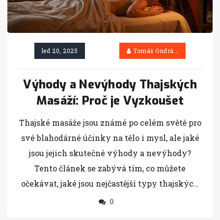
led 20, 2025
Tomáš Ondráček
Výhody a Nevýhody Thajských
Masáží: Proč je Vyzkoušet
Thajské masáže jsou známé po celém světě pro
své blahodárné účinky na tělo i mysl, ale jaké
jsou jejich skutečné výhody a nevýhody?
Tento článek se zabývá tím, co můžete
očekávat, jaké jsou nejčastější typy thajských
masáží, jejich zdravotní benefity, a také s čím
0
byste měli být opatrní před, během a po masáži.