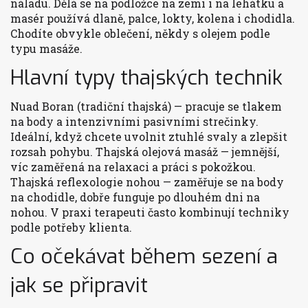
náladu. Dělá se na podložce na zemi i na lehátku a
masér používá dlaně, palce, lokty, kolena i chodidla.
Chodíte obvykle oblečení, někdy s olejem podle
typu masáže.
Hlavní typy thajských technik
Nuad Boran (tradiční thajská) — pracuje se tlakem
na body a intenzivními pasivními strečinky.
Ideální, když chcete uvolnit ztuhlé svaly a zlepšit
rozsah pohybu. Thajská olejová masáž — jemnější,
víc zaměřená na relaxaci a práci s pokožkou.
Thajská reflexologie nohou — zaměřuje se na body
na chodidle, dobře funguje po dlouhém dni na
nohou. V praxi terapeuti často kombinují techniky
podle potřeby klienta.
Co očekávat během sezení a
jak se připravit