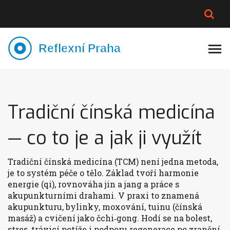
PLNĚJŠÍ VZHLED
LYMFATIKA
VÝMĚNA VODY
CELOTĚLOVÁ MASÁŽ
Tradiční čínská medicína
— co to je a jak ji využít
Tradiční čínská medicína (TCM) není jedna metoda,
je to systém péče o tělo. Základ tvoří harmonie
energie (qi), rovnováha jin a jang a práce s
akupunkturními drahami. V praxi to znamená
akupunkturu, bylinky, moxování, tuinu (čínská
masáž) a cvičení jako čchi‑gong. Hodí se na bolest,
stres, trávicí potíže i podporu regenerace po zranění.