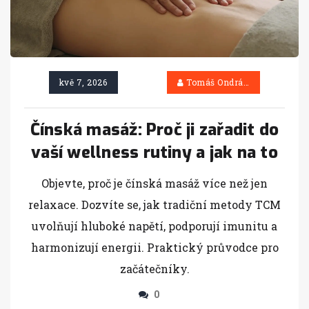
kvě 7, 2026
Tomáš Ondráček
Čínská masáž: Proč ji zařadit do
vaší wellness rutiny a jak na to
Objevte, proč je čínská masáž více než jen
relaxace. Dozvíte se, jak tradiční metody TCM
uvolňují hluboké napětí, podporují imunitu a
harmonizují energii. Praktický průvodce pro
začátečníky.
0