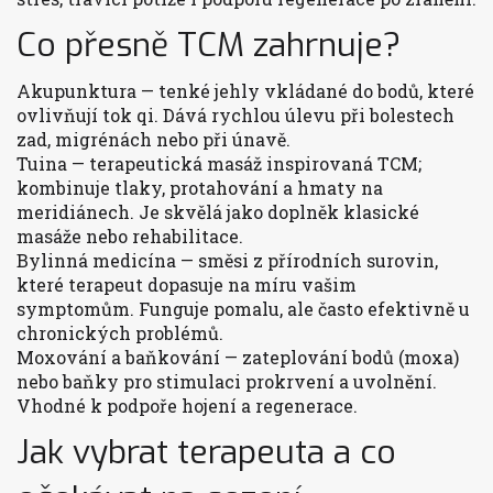
Co přesně TCM zahrnuje?
Akupunktura — tenké jehly vkládané do bodů, které
ovlivňují tok qi. Dává rychlou úlevu při bolestech
zad, migrénách nebo při únavě.
Tuina — terapeutická masáž inspirovaná TCM;
kombinuje tlaky, protahování a hmaty na
meridiánech. Je skvělá jako doplněk klasické
masáže nebo rehabilitace.
Bylinná medicína — směsi z přírodních surovin,
které terapeut dopasuje na míru vašim
symptomům. Funguje pomalu, ale často efektivně u
chronických problémů.
Moxování a baňkování — zateplování bodů (moxa)
nebo baňky pro stimulaci prokrvení a uvolnění.
Vhodné k podpoře hojení a regenerace.
Jak vybrat terapeuta a co