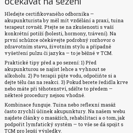
očekávat na sezení
Hledejte certifikovaného odborníka —
akupunkturista by měl mít vzdělání a praxi, tuina
terapeut rovněž. Ptejte se na zkušenosti s vaší
konkrétní potíží (bolesti, hormony, trávení). Na
první schůzce očekávejte podrobný rozhovor o
zdravotním stavu, životním stylu a případně
vyšetření pulzu či jazyka — to je běžné v TCM.
Praktické tipy před a po sezení: 1) Před
akupunkturou se najíst lehce a vyhnout se
alkoholu. 2) Po terapii pijte vodu, odpočiňte si a
dejte tělu čas na reakci. 3) Pokud berete ředidla krve
nebo máte při těhotenství, sdělte to předem —
některé procedury nejsou vhodné.
Kombinace funguje. Tuina nebo reflexní masáž
často zrychlí účinek akupunktury. Na našem webu
najdete články o masážích, rehabilitaci a o tom, jak
podpořit lymfatický systém — to vše se dá spojit s
TCM pro lepší výsledky.