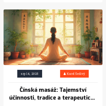
srp 14, 2025
Karel Šedivý
Čínská masáž: Tajemství
účinnosti, tradice a terapeutické
techniky