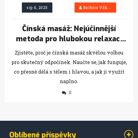
srp 4, 2025
Barbora Vítková
Čínská masáž: Nejúčinnější
metoda pro hlubokou relaxaci
těla i mysli
Zjistěte, proč je čínská masáž skvělou volbou
pro skutečný odpočinek. Naučte se, jak funguje,
co přesně dělá s tělem i hlavou, a jak ji využít
naplno.
0
Oblíbené příspěvky