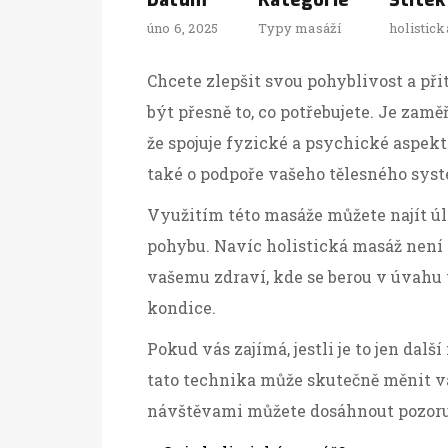
Datum
Kategorie
Štítek
úno 6, 2025
Typy masáží
holistic
Chcete zlepšit svou pohyblivost a př
být přesně to, co potřebujete. Je zam
že spojuje fyzické a psychické aspekt
také o podpoře vašeho tělesného syst
Využitím této masáže můžete najít úl
pohybu. Navíc holistická masáž nen
vašemu zdraví, kde se berou v úvahu
kondice.
Pokud vás zajímá, jestli je to jen dalš
tato technika může skutečně měnit va
návštěvami můžete dosáhnout pozoru