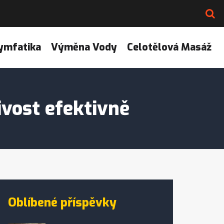
ymfatika
Výměna Vody
Celotělová Masáž
ivost efektivně
Oblíbené příspěvky