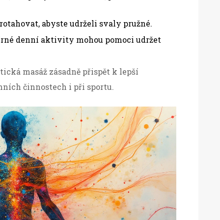
tahovat, abyste udrželi svaly pružné.
írné denní aktivity mohou pomoci udržet
ická masáž zásadně přispět k lepší
nních činnostech i při sportu.