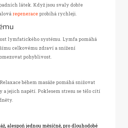
padních látek. Když jsou svaly dobře
valová
regenerace
probíhá rychleji.
tému
nnost lymfatického systému. Lymfa pomáhá
epšímu celkovému zdraví a snížení
 omezovat pohyblivost.
Relaxace během masáže pomáhá snižovat
 a jejich napětí. Poklesem stresu se tělo cítí
dněty.
áž, alespoň jednou měsíčně, pro dlouhodobé