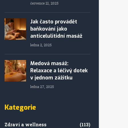
července 21, 2025
Jak často provádět
baňkování jako
anticelulitidní masáž
ledna 2, 2025
Medová masáž:
Relaxace a léčivý dotek
v jednom zážitku
ledna 27, 2025
Kategorie
Zdraví a wellness
(113)