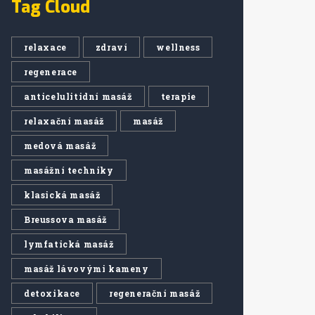
Tag Cloud
relaxace
zdraví
wellness
regenerace
anticelulitidní masáž
terapie
relaxační masáž
masáž
medová masáž
masážní techniky
klasická masáž
Breussova masáž
lymfatická masáž
masáž lávovými kameny
detoxikace
regenerační masáž