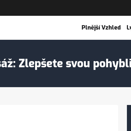
Plnější Vzhled
L
áž: Zlepšete svou pohybl