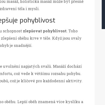
ckou masáž, holistická masáž může být přesně
dravení těla i mysli.
lepšuje pohyblivost
ou schopnost
zlepšovat pohyblivost
. Toho
zlepšení oběhu krve v těle. Když jsou svaly
ohyb je snadnější.
e uvolnění napjatých svalů. Masáží dochází
omfortu, což vede k většímu rozsahu pohybu.
ubů, což je klíčové pro každodenní aktivity.
ho oběhu. Lepší oběh znamená více kyslíku a