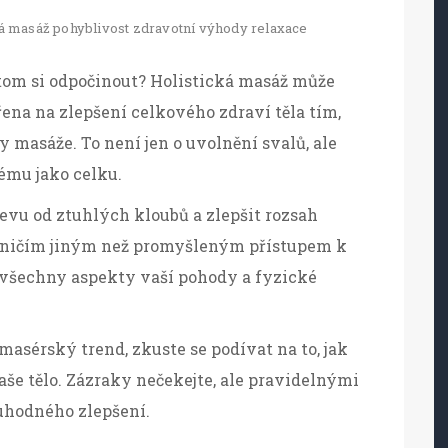
ká masáž
pohyblivost
zdravotní výhody
relaxace
itom si odpočinout? Holistická masáž může
ěřena na zlepšení celkového zdraví těla tím,
y masáže. To není jen o uvolnění svalů, ale
ému jako celku.
evu od ztuhlých kloubů a zlepšit rozsah
í ničím jiným než promyšleným přístupem k
 všechny aspekty vaší pohody a fyzické
í masérský trend, zkuste se podívat na to, jak
še tělo. Zázraky nečekejte, ale pravidelnými
hodného zlepšení.