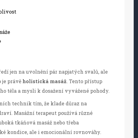
blivost
sáže
?
?
ředí jen na uvolnění pár napjatých svalů, ale
o je právě
holistická masáž
. Tento přístup
ho těla a mysli k dosažení vyvážené pohody.
čních technik tím, že klade důraz na
raví. Masážní terapeut používá různé
luboká tkáňová masáž nebo třeba
cké kondice, ale i emocionální rovnováhy.