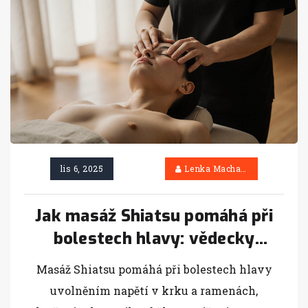
lis 6, 2025
Lenka Machačová
Jak masáž Shiatsu pomáhá při
bolestech hlavy: vědecky
ověřené mechanismy a praxe
Masáž Shiatsu pomáhá při bolestech hlavy
uvolněním napětí v krku a ramenách,