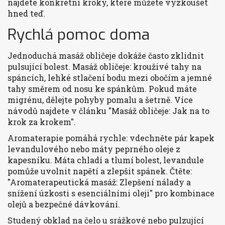
najdete konkrétní kroky, které můžete vyzkoušet
hned teď.
Rychlá pomoc doma
Jednoduchá masáž obličeje dokáže často zklidnit
pulsující bolest. Masáž obličeje: krouživé tahy na
spáncích, lehké stlačení bodu mezi obočím a jemné
tahy směrem od nosu ke spánkům. Pokud máte
migrénu, dělejte pohyby pomalu a šetrně. Více
návodů najdete v článku "Masáž obličeje: Jak na to
krok za krokem".
Aromaterapie pomáhá rychle: vdechněte pár kapek
levandulového nebo máty peprného oleje z
kapesníku. Máta chladí a tlumí bolest, levandule
pomůže uvolnit napětí a zlepšit spánek. Čtěte:
"Aromaterapeutická masáž: Zlepšení nálady a
snížení úzkosti s esenciálními oleji" pro kombinace
olejů a bezpečné dávkování.
Studený obklad na čelo u srážkové nebo pulzující