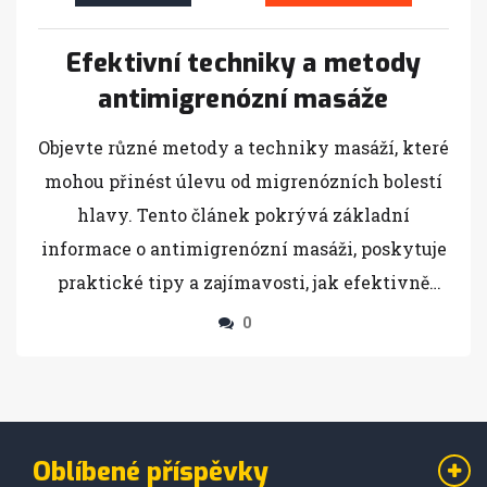
Efektivní techniky a metody
antimigrenózní masáže
Objevte různé metody a techniky masáží, které
mohou přinést úlevu od migrenózních bolestí
hlavy. Tento článek pokrývá základní
informace o antimigrenózní masáži, poskytuje
praktické tipy a zajímavosti, jak efektivně
využívat masáž k boji s migrénou.
0
Prozkoumejte osvědčené techniky a expertní
rady, které mohou pomoci zlepšit kvalitu
života.
Oblíbené příspěvky