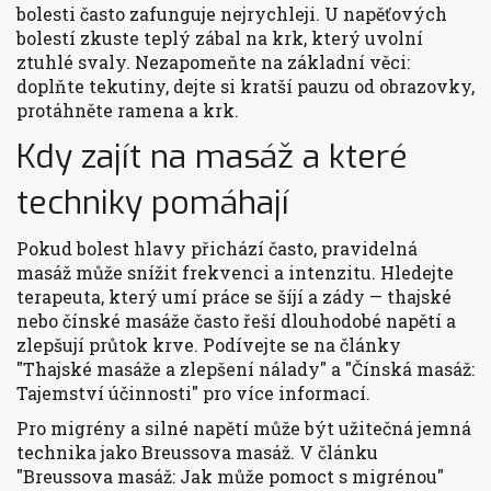
bolesti často zafunguje nejrychleji. U napěťových
bolestí zkuste teplý zábal na krk, který uvolní
ztuhlé svaly. Nezapomeňte na základní věci:
doplňte tekutiny, dejte si kratší pauzu od obrazovky,
protáhněte ramena a krk.
Kdy zajít na masáž a které
techniky pomáhají
Pokud bolest hlavy přichází často, pravidelná
masáž může snížit frekvenci a intenzitu. Hledejte
terapeuta, který umí práce se šíjí a zády — thajské
nebo čínské masáže často řeší dlouhodobé napětí a
zlepšují průtok krve. Podívejte se na články
"Thajské masáže a zlepšení nálady" a "Čínská masáž:
Tajemství účinnosti" pro více informací.
Pro migrény a silné napětí může být užitečná jemná
technika jako Breussova masáž. V článku
"Breussova masáž: Jak může pomoct s migrénou"