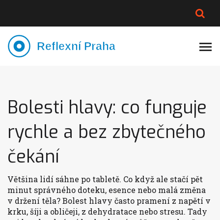
PLNĚJŠÍ VZHLED
LYMFATIKA
VÝMĚNA VODY
CELOTĚLOVÁ MASÁŽ
Bolesti hlavy: co funguje
rychle a bez zbytečného
čekání
Většina lidí sáhne po tabletě. Co když ale stačí pět
minut správného doteku, esence nebo malá změna
v držení těla? Bolest hlavy často pramení z napětí v
krku, šíji a obličeji, z dehydratace nebo stresu. Tady