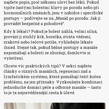
najdete popis, proč někomu uleví bez léků. Pokud
trpíte častými bolestmi hlavy po porodu nebo při
hormonálních změnách, jsou v nabídce i specifické
postupy — podívejte se na „Masáž po porodu: Jak ji
provádět bezpečně a pohodově“.
Kdy k lékaři? Pokud je bolest náhlá, velmi silná,
provází ji ztuhlý krk, horečka, ztráta vědomí,
zrakové nebo řečové potíže, vyhledejte lékaře
ihned. Stejně tak, pokud běžné postupy a masáže
nepomáhají a bolesti se zhoršují, domluvte si
vyšetření.
Chcete víc praktických tipů? V sekci najdete
články o různých masážích, regeneraci zad a
lymfatickém systému, které pomáhají řešit kořen
problému, ne jen příznaky. Vyzkoušejte kombinaci
jednoduché domácí péče a odborné masáže — často
to je ta nejosvědčenější cesta k úlevě.