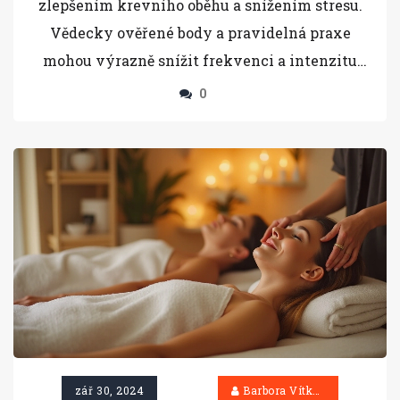
zlepšením krevního oběhu a snížením stresu.
Vědecky ověřené body a pravidelná praxe
mohou výrazně snížit frekvenci a intenzitu
bolestí.
0
zář 30, 2024
Barbora Vítková