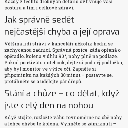
Každý z těchto drobných detailů ovlivňuje vaši
posturu a tím i celkové zdraví.
Jak správně sedět –
nejčastější chyba a její oprava
Většina lidí stráví v kanceláři několik hodin se
zachycenou zadnicí. Správná pozice: záda opřená o
opěradlo, kolena v úhlu 90 °, nohy plně na podlaze.
Pokud používáte notebook, dejte si pod něj podložku,
aby byl monitor ve výšce očí. Zapněte si
připomínku na každých 30 minut – postavte se,
protáhněte se a udělejte pár dřepů.
Stání a chůze – co dělat, když
jste celý den na nohou
Když stojíte, rozložte váhu rovnoměrně na obě nohy
a lehce ohýbejte kolena. Vyhněte se zámrknutí –