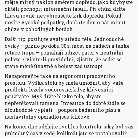
mějte mírný náklon směrem dopředu, jako kdybyste
chtěli pochopit informační tabuli. Při chůzi držte
hlavu rovně, nevybroušejte krk dopředu. Pokud
nosíte vysoké podpatky, doplňte den o pár minut
chůze v pohodlných botách.
Další tip: posilujte svaly středu těla. Jednoduché
cviky – prkno po dobu 30 s, most na zádech a lehké
rotace trupu – pomáhají udržet páteř v neutrální
poloze. Cvičíte-li pravidelně, zjistíte, že sedět se
stane méně únavné a bolest zad ustoupí.
Nezapomeňte také na ergonomii pracovního
prostoru. Výška stolu by měla umožnit, aby vaše
předloktí ležela vodorovně, když klávesnici
používáte. Myš držte blízko těla, abyste
nepřetěžovali ramena. Investice do dobré židle se
dlouhodobě vyplatí – podpora bederního pásu a
nastavitelný opěradlo jsou klíčové.
Na konci dne udělejte rychlou kontrolu: jaký byl váš
průměrný čas v sedě, kolikoát jste se protahovali?