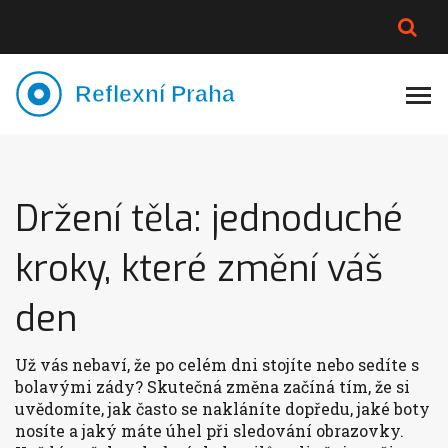
PLNĚJŠÍ VZHLED
LYMFATIKA
VÝMĚNA VODY
CELOTĚLOVÁ MASÁŽ
Držení těla: jednoduché
kroky, které změní váš
den
Už vás nebaví, že po celém dni stojíte nebo sedíte s
bolavými zády? Skutečná změna začíná tím, že si
uvědomíte, jak často se nakláníte dopředu, jaké boty
nosíte a jaký máte úhel při sledování obrazovky.