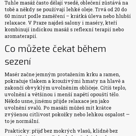
Tuhle masáž často dělají vsedě, oblečení zůstává na
tobě a někdy se používají lehké oleje. Trvá od 20 do
60 minut podle zaměření – krátká úleva nebo hlubší
relaxace. V Praze najdeš salony i maséry, kteří
kombinují indickou masáž s reflexní terapií nebo
aromaterapií.
Co můžete čekat během
sezení
Masér začne jemným protažením krku a ramen,
pokračuje tlakem a krouživými hmaty na hlavě a
zakončí obvyklým uvolněním obličeje. Cítíš teplo,
uvolnění a většinou i menší napětí opouští tělo.
Někdo usne, jinému přijde relaxace jen jako
uvolnění svalů. Po masáži můžeš mít krátce
zvýšenou citlivost pokožky nebo lehkou ospalost —
to je normální.
Prakticky: přijď bez mokrých vlasů, klidně bez