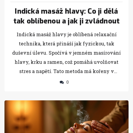
Indická masáž hlavy: Co ji dělá
tak oblíbenou a jak ji zvládnout
Indická masáž hlavy je oblíbená relaxační
technika, která přináší jak fyzickou, tak
duševní úlevu. Spočívá v jemném masírování
hlavy, krku a ramen, což pomáhá uvolňovat
stres a napětí. Tato metoda má kořeny v
ayurvédské medicíně a je známá pro své
0
pozitivní účinky na zdraví vlasové pokožky a
celkovou pohodu. Praktikuje se jak v
profesionálních salónech, tak i doma. Naučte
se základní techniky, abyste mohli využít
přínosy této terapie sami.