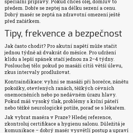
speciální přípravy. Pokud chceš olej, domluv to
předem. Dobře se zeptej na délku sezení a cenu.
Dobrý masér se zeptá na zdravotní omezení ještě
před začátkem.
Tipy, frekvence a bezpečnost
Jak často chodit? Pro akutní napětí může stačit
jednou týdně až dvakrát do měsíce. Pro udržení
klidu a lepší spánek stačí jednou za 2–4 týdny.
Poslouchej tělo: pokud po masáži cítíš větší úlevu,
zkus intervaly prodlužovat.
Kontraindikace: vyhni se masáži při horečce, zánětu
pokožky, otevřených ranách, těžkých cévních
onemocněních nebo po nedávném úrazu hlavy.
Pokud máš vysoký tlak, problémy s krční páteří
nebo těžké neurologické potíže, poraď se s lékařem.
Jak vybrat maséra v Praze? Hledej reference,
zkontroluj certifikace a hygienu salonu. Důležitá je
komunikace – dobrý masér vysvětlí postup a upraví