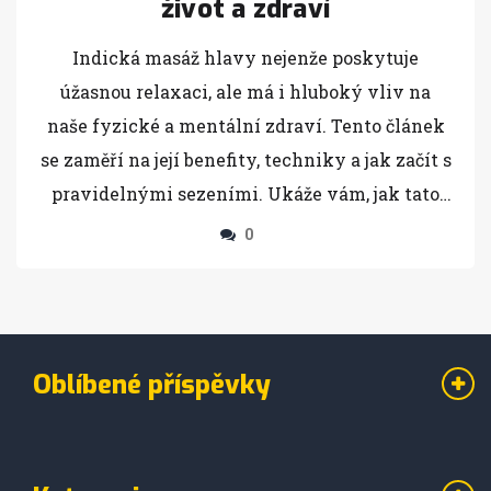
život a zdraví
Indická masáž hlavy nejenže poskytuje
úžasnou relaxaci, ale má i hluboký vliv na
naše fyzické a mentální zdraví. Tento článek
se zaměří na její benefity, techniky a jak začít s
pravidelnými sezeními. Ukáže vám, jak tato
starodávná technika může pozitivně změnit
0
váš každodenní život.
Oblíbené příspěvky