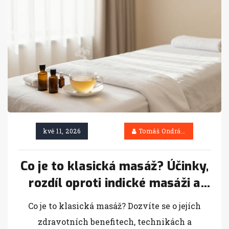
kvě 11, 2026
Tomáš Ondráček
Co je to klasická masáž? Účinky,
rozdíl oproti indické masáži a
kdy ji zvolit
Co je to klasická masáž? Dozvíte se o jejích
zdravotních benefitech, technikách a