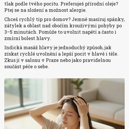
tlak podle tvého pocitu. Preferuješ přírodní oleje?
Ptej se na složení a možnost alergie.
Chceš rychlý tip pro domov? Jemně masíruj spánky,
zátylek a oblast nad obočím krouživými pohyby po
3–5 minutách. Pomůže to uvolnit napětí a často i
zmírní bolest hlavy.
Indická masáž hlavy je jednoduchý způsob, jak
získat rychlé uvolnění a lepší pocit v hlavě i těle.
Zkus ji v salonu v Praze nebo jako pravidelnou
součást péče o sebe.