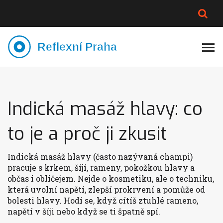
PLNĚJŠÍ VZHLED
LYMFATIKA
VÝMĚNA VODY
CELOTĚLOVÁ MASÁŽ
Indická masáž hlavy: co
to je a proč ji zkusit
Indická masáž hlavy (často nazývaná champi)
pracuje s krkem, šíjí, rameny, pokožkou hlavy a
občas i obličejem. Nejde o kosmetiku, ale o techniku,
která uvolní napětí, zlepší prokrvení a pomůže od
bolesti hlavy. Hodí se, když cítíš ztuhlé rameno,
napětí v šíji nebo když se ti špatně spí.