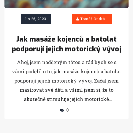
lis 26, 2023
Tomáš Ondráček
Jak masáže kojenců a batolat
podporují jejich motorický vývoj
Ahoj, jsem nadšeným tátou a rád bych se s
vámi podělil o to, jak masáže kojenců a batolat
podporují jejich motorický vývoj. Začal jsem
masírovat své děti a všiml jsem si, že to
skutečně stimuluje jejich motorické
schopnosti. Je to nádherný způsob, jak se s
0
nimi spojit a současně podporovat jejich vývoj.
Masáže nám také pomáhají zlepšovat spojení