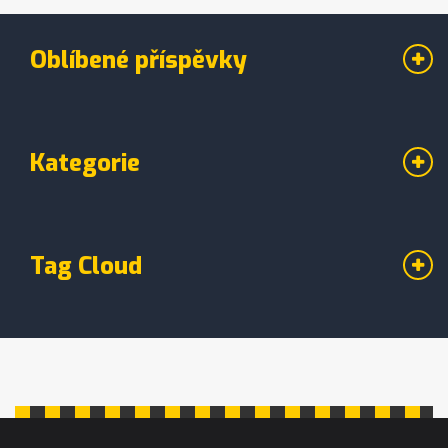
mezi námi. Doufám, že vás tento příspěvek
inspiruje k tomu, abyste vyzkoušeli
Oblíbené příspěvky
masírování svých dětí, a uvidíte, jak to
přispívá k jejich vývoji.
Kategorie
Tag Cloud