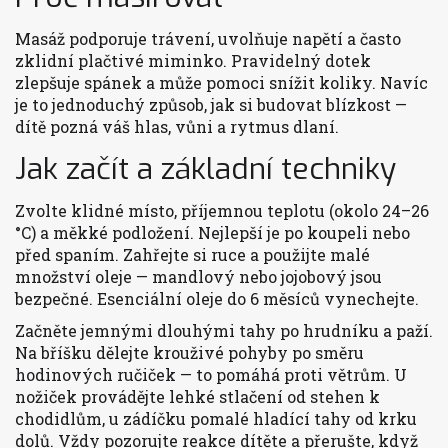
Masáž podporuje trávení, uvolňuje napětí a často
zklidní plačtivé miminko. Pravidelný dotek
zlepšuje spánek a může pomoci snížit koliky. Navíc
je to jednoduchý způsob, jak si budovat blízkost —
dítě pozná váš hlas, vůni a rytmus dlaní.
Jak začít a základní techniky
Zvolte klidné místo, příjemnou teplotu (okolo 24–26
°C) a měkké podložení. Nejlepší je po koupeli nebo
před spaním. Zahřejte si ruce a použijte malé
množství oleje — mandlový nebo jojobový jsou
bezpečné. Esenciální oleje do 6 měsíců vynechejte.
Začněte jemnými dlouhými tahy po hrudníku a paží.
Na bříšku dělejte krouživé pohyby po směru
hodinových ručiček — to pomáhá proti větrům. U
nožiček provádějte lehké stlačení od stehen k
chodidlům, u zádíčku pomalé hladící tahy od krku
dolů. Vždy pozorujte reakce dítěte a přerušte, když