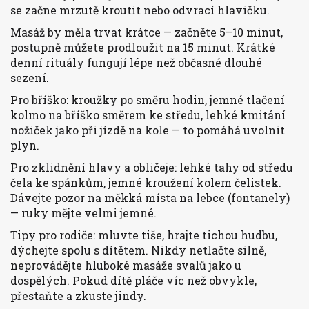
se začne mrzutě kroutit nebo odvrací hlavičku.
Masáž by měla trvat krátce — začněte 5–10 minut,
postupně můžete prodloužit na 15 minut. Krátké
denní rituály fungují lépe než občasné dlouhé
sezení.
Pro bříško: kroužky po směru hodin, jemné tlačení
kolmo na bříško směrem ke středu, lehké kmitání
nožiček jako při jízdě na kole — to pomáhá uvolnit
plyn.
Pro zklidnění hlavy a obličeje: lehké tahy od středu
čela ke spánkům, jemné kroužení kolem čelistek.
Dávejte pozor na měkká místa na lebce (fontanely)
— ruky mějte velmi jemné.
Tipy pro rodiče: mluvte tiše, hrajte tichou hudbu,
dýchejte spolu s dítětem. Nikdy netlačte silně,
neprovádějte hluboké masáže svalů jako u
dospělých. Pokud dítě pláče víc než obvykle,
přestaňte a zkuste jindy.