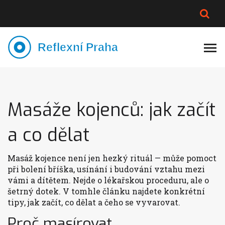
PLNĚJŠÍ VZHLED
LYMFATIKA
VÝMĚNA VODY
CELOTĚLOVÁ MASÁŽ
Masáže kojenců: jak začít
a co dělat
Masáž kojence není jen hezký rituál — může pomoct
při bolení bříška, usínání i budování vztahu mezi
vámi a dítětem. Nejde o lékařskou proceduru, ale o
šetrný dotek. V tomhle článku najdete konkrétní
tipy, jak začít, co dělat a čeho se vyvarovat.
Proč masírovat