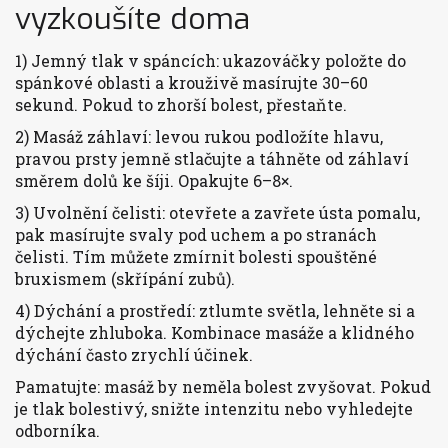
vyzkoušíte doma
1) Jemný tlak v spáncích: ukazováčky položte do
spánkové oblasti a krouživě masírujte 30–60
sekund. Pokud to zhorší bolest, přestaňte.
2) Masáž záhlaví: levou rukou podložíte hlavu,
pravou prsty jemně stlačujte a táhněte od záhlaví
směrem dolů ke šíji. Opakujte 6–8×.
3) Uvolnění čelisti: otevřete a zavřete ústa pomalu,
pak masírujte svaly pod uchem a po stranách
čelisti. Tím můžete zmírnit bolesti spouštěné
bruxismem (skřípání zubů).
4) Dýchání a prostředí: ztlumte světla, lehněte si a
dýchejte zhluboka. Kombinace masáže a klidného
dýchání často zrychlí účinek.
Pamatujte: masáž by neměla bolest zvyšovat. Pokud
je tlak bolestivý, snižte intenzitu nebo vyhledejte
odborníka.