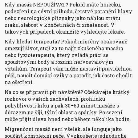
Kdy masáž NEPOUŽÍVAT? Pokud máte horečku,
podezření na cévní příhodu, čerstvé poranění hlavy
nebo neurologické příznaky jako náhlou ztrátu
zraku, slabost v končetinách či zmatenost. V
takových případech okamžitě vyhledejte lékaře.
Kdy hledat terapeuta? Pokud migrény opakovaně
omezují život, stojí za to najít zkušeného maséra
nebo fyzioterapeuta, který zvládá práci se
spoušťovými body a rozumí nervosvalovým
vztahům. Terapeut vám může nastavit pravidelnou
péči, naučit domácí cviky a poradit, jak často chodit
na ošetření.
Na co se připravit při návštěvě? Očekávejte krátký
rozhovor o vašich záchvatech, prohlídku
pohyblivosti krku a pak 30–60 minut masáže s
důrazem na šíji, týlní oblast a spánky. Po sezení
může přijít úleva hned nebo během několika hodin.
Migrenózní masáž není všelék, ale funguje jako
součást komplexní péče. Vyzkoušejte jednoduché