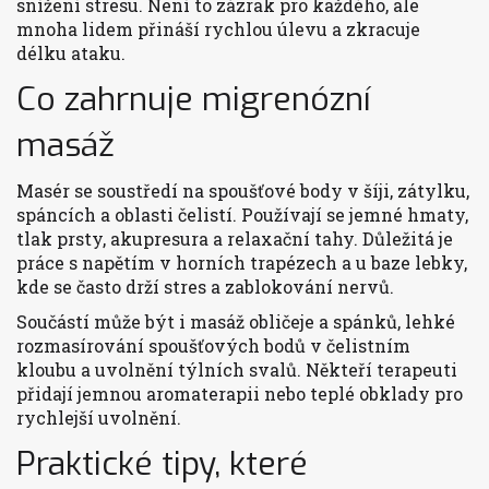
snížení stresu. Není to zázrak pro každého, ale
mnoha lidem přináší rychlou úlevu a zkracuje
délku ataku.
Co zahrnuje migrenózní
masáž
Masér se soustředí na spoušťové body v šíji, zátylku,
spáncích a oblasti čelistí. Používají se jemné hmaty,
tlak prsty, akupresura a relaxační tahy. Důležitá je
práce s napětím v horních trapézech a u baze lebky,
kde se často drží stres a zablokování nervů.
Součástí může být i masáž obličeje a spánků, lehké
rozmasírování spoušťových bodů v čelistním
kloubu a uvolnění týlních svalů. Někteří terapeuti
přidají jemnou aromaterapii nebo teplé obklady pro
rychlejší uvolnění.
Praktické tipy, které