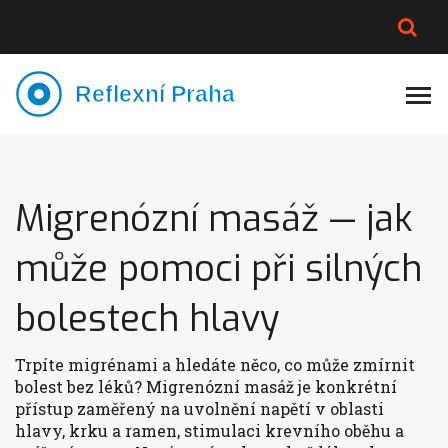
PLNĚJŠÍ VZHLED
LYMFATIKA
VÝMĚNA VODY
CELOTĚLOVÁ MASÁŽ
Migrenózní masáž — jak
může pomoci při silných
bolestech hlavy
Trpíte migrénami a hledáte něco, co může zmírnit
bolest bez léků? Migrenózní masáž je konkrétní
přístup zaměřený na uvolnění napětí v oblasti
hlavy, krku a ramen, stimulaci krevního oběhu a