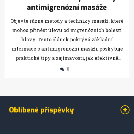
antimigrenózní masáže
Objevte různé metody a techniky masáží, které
mohou přinést úlevu od migrenózních bolestí
hlavy. Tento článek pokrývá základní
informace o antimigrenózní masáži, poskytuje
praktické tipy a zajímavosti, jak efektivně
využívat masáž k boji s migrénou.
0
Prozkoumejte osvědčené techniky a expertní
rady, které mohou pomoci zlepšit kvalitu
života.
Oblíbené příspěvky