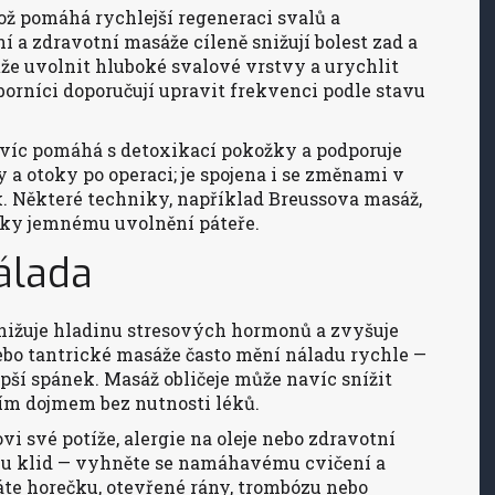
ož pomáhá rychlejší regeneraci svalů a
 a zdravotní masáže cíleně snižují bolest zad a
že uvolnit hluboké svalové vrstvy a urychlit
dborníci doporučují upravit frekvenci podle stavu
íc pomáhá s detoxikací pokožky a podporuje
a otoky po operaci; je spojena i se změnami v
k. Některé techniky, například Breussova masáž,
díky jemnému uvolnění páteře.
álada
nižuje hladinu stresových hormonů a zvyšuje
ebo tantrické masáže často mění náladu rychle —
 lepší spánek. Masáž obličeje může navíc snížit
cím dojmem bez nutnosti léků.
i své potíže, alergie na oleje nebo zdravotní
tělu klid — vyhněte se namáhavému cvičení a
te horečku, otevřené rány, trombózu nebo