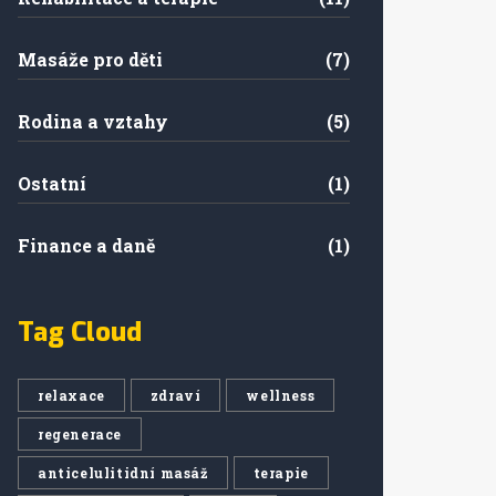
Masáže pro děti
(7)
Rodina a vztahy
(5)
Ostatní
(1)
Finance a daně
(1)
Tag Cloud
relaxace
zdraví
wellness
regenerace
anticelulitidní masáž
terapie