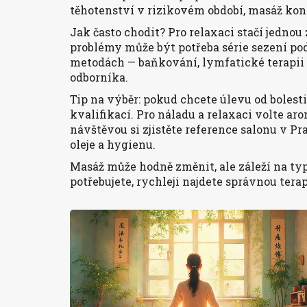
těhotenství v rizikovém období, masáž konz
Jak často chodit? Pro relaxaci stačí jednou
problémy může být potřeba série sezení pod
metodách — baňkování, lymfatické terapii 
odborníka.
Tip na výběr: pokud chcete úlevu od bolesti
kvalifikací. Pro náladu a relaxaci volte a
návštěvou si zjistěte reference salonu v Pra
oleje a hygienu.
Masáž může hodně změnit, ale záleží na typ
potřebujete, rychleji najdete správnou tera