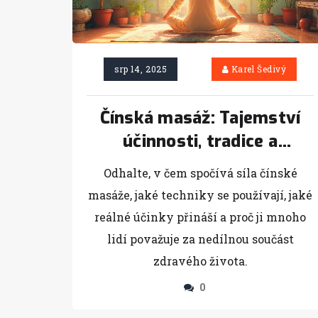
srp 14, 2025
Karel Šedivý
Čínská masáž: Tajemství
účinnosti, tradice a
terapeutické techniky
Odhalte, v čem spočívá síla čínské
masáže, jaké techniky se používají, jaké
reálné účinky přináší a proč ji mnoho
lidí považuje za nedílnou součást
zdravého života.
0