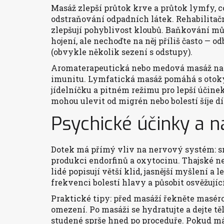
Masáž zlepší průtok krve a průtok lymfy, c
odstraňování odpadních látek. Rehabilitační
zlepšují pohyblivost kloubů. Baňkování mů
hojení, ale nechoďte na něj příliš často — o
(obvykle několik sezení s odstupy).
Aromaterapeutická nebo medová masáž nav
imunitu. Lymfatická masáž pomáhá s otoky 
jídelníčku a pitném režimu pro lepší účine
mohou ulevit od migrén nebo bolestí šíje 
Psychické účinky a n
Dotek má přímý vliv na nervový systém: s
produkci endorfinů a oxytocinu. Thajské n
lidé popisují větší klid, jasnější myšlení a
frekvenci bolestí hlavy a působit osvěžují
Praktické tipy: před masáží řekněte masérov
omezení. Po masáži se hydratujte a dejte 
studené sprše hned po proceduře. Pokud má