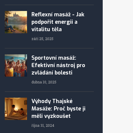
Reflexní masáž - Jak
podpořit energii a
vitalitu těla
září 25, 2025
Sportovní masáž:
Efektivní nástroj pro
zvládání bolesti
dubna 10, 2025
Výhody Thajské
Masáže: Proč byste ji
měli vyzkoušet
října 31, 2024