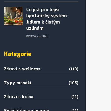
Co jíst pro lepší
lymfatický systém:
Jídlem k čistým
uzlinám
května 26, 2025
Kategorie
Zdraví a wellness
(113)
Typy masáží
(105)
Zdraví a krása
(11)
Rehabilitace a terapie
(11)