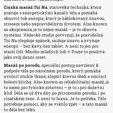
Čínská masáž Tui Na
,
starověká technika, která
pracuje s energetickými kanály těla a pomáhá
obnovit tok energie, který je zablokovaný únavou,
stresem nebo nepravidelným životem
. Also known
as
akupresura
, je to nejen masáž — je to obnova
systému.
Vědecké studie potvrzují, že pravidelná
Tui Na zlepšuje spánek, snižuje únavu a zvyšuje
energii — bez kávy, bez tablet. A není to jen pro
starší lidi. Mnoho mladých lidí v Praze to používá
jako svůj denní reset.
Masáž po porodu
,
speciální postup navržený k
podpoře těla po náročném porodu, který pomáhá
uvolnit ztuhlé tkáně, zlepšit krevní oběh a zmírnit
bolesti břicha
. Also known as
rehabilitační masáž
, je
to nejen pro fyzické zotavení — je to i pro duševní
klid.
Dělá se už dva dny po přirozeném porodu, i po
císařském řezu. A není to luxus. Je to potřeba. Tělo
potřebuje pomoci, aby se vrátilo zpět — a tato masáž
to dělá bez léků.