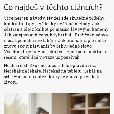
Co najdeš v těchto článcích?
Více než jen návody. Najdeš zde skutečné příběhy,
konkrétní tipy a vědecky ověřené metody. Jak
odstranit olej z kalhot po masáži lávovými kameny.
Jak zatejpovat biceps, když ti bolí. Proč čokoládová
masáž pomáhá i vztahům. Jak aromaterapie může
znovu spojit páry, aniž by řekly jedno slovo.
Všechno to je tu — ne jako teorie, ale jako praktické
řešení, které lidé v Praze už používají.
Nech si číst. Zkus něco, co ti tělo opravdu říká.
Nečekáš na lékaře. Nečekáš na tabletu. Čekáš na
sebe — a na ten dotek, který tě znovu přivede k
životu.