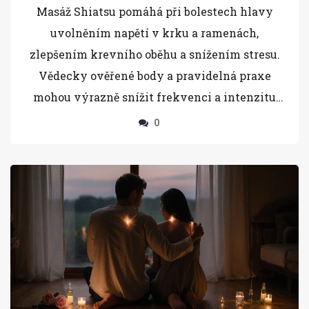
ověřené mechanismy a praxe
Masáž Shiatsu pomáhá při bolestech hlavy
uvolněním napětí v krku a ramenách,
zlepšením krevního oběhu a snížením stresu.
Vědecky ověřené body a pravidelná praxe
mohou výrazně snížit frekvenci a intenzitu
bolestí.
0