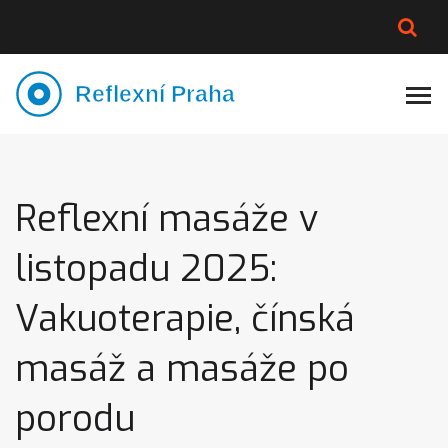
PLNĚJŠÍ VZHLED
LYMFATIKA
VÝMĚNA VODY
CELOTĚLOVÁ MASÁŽ
Reflexní masáže v
listopadu 2025:
Vakuoterapie, čínská
masáž a masáže po
porodu