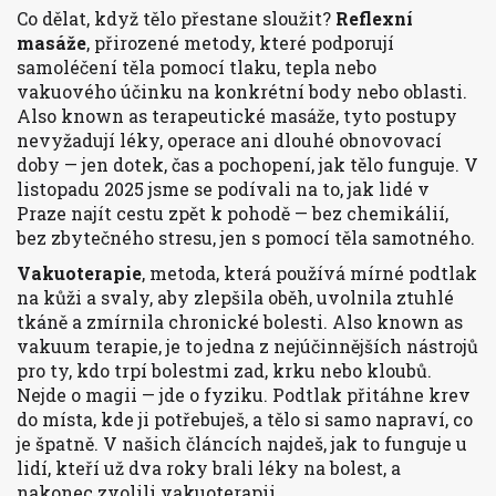
Co dělat, když tělo přestane sloužit?
Reflexní
masáže
,
přirozené metody, které podporují
samoléčení těla pomocí tlaku, tepla nebo
vakuového účinku na konkrétní body nebo oblasti
.
Also known as
terapeutické masáže
, tyto postupy
nevyžadují léky, operace ani dlouhé obnovovací
doby — jen dotek, čas a pochopení, jak tělo funguje.
V
listopadu 2025 jsme se podívali na to, jak lidé v
Praze najít cestu zpět k pohodě — bez chemikálií,
bez zbytečného stresu, jen s pomocí těla samotného.
Vakuoterapie
,
metoda, která používá mírné podtlak
na kůži a svaly, aby zlepšila oběh, uvolnila ztuhlé
tkáně a zmírnila chronické bolesti
. Also known as
vakuum terapie
, je to jedna z nejúčinnějších nástrojů
pro ty, kdo trpí bolestmi zad, krku nebo kloubů.
Nejde o magii — jde o fyziku. Podtlak přitáhne krev
do místa, kde ji potřebuješ, a tělo si samo napraví, co
je špatně. V našich článcích najdeš, jak to funguje u
lidí, kteří už dva roky brali léky na bolest, a
nakonec zvolili vakuoterapii.