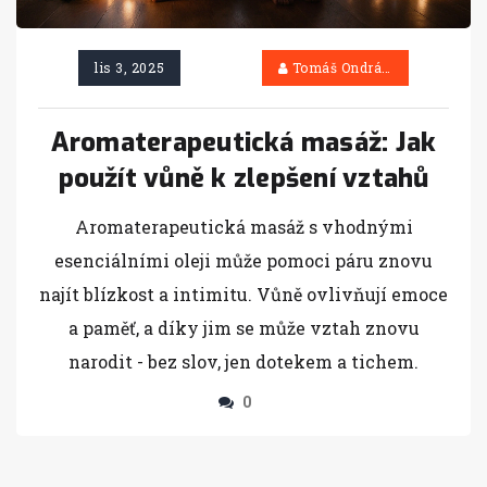
lis 3, 2025
Tomáš Ondráček
Aromaterapeutická masáž: Jak
použít vůně k zlepšení vztahů
Aromaterapeutická masáž s vhodnými
esenciálními oleji může pomoci páru znovu
najít blízkost a intimitu. Vůně ovlivňují emoce
a paměť, a díky jim se může vztah znovu
narodit - bez slov, jen dotekem a tichem.
0