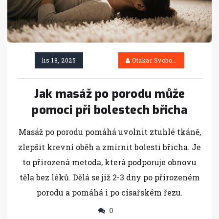
lis 18, 2025
Otakar Svoboda
Jak masáž po porodu může
pomoci při bolestech břicha
Masáž po porodu pomáhá uvolnit ztuhlé tkáně,
zlepšit krevní oběh a zmírnit bolesti břicha. Je
to přirozená metoda, která podporuje obnovu
těla bez léků. Dělá se již 2-3 dny po přirozeném
porodu a pomáhá i po císařském řezu.
0