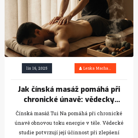
lis 16, 2025
Lenka Machačová
Jak čínská masáž pomáhá při
chronické únavě: vědecky
podložené metody
Čínská masáž Tui Na pomáhá při chronické
únavě obnovou toku energie v těle. Vědecké
studie potvrzují její účinnost při zlepšení