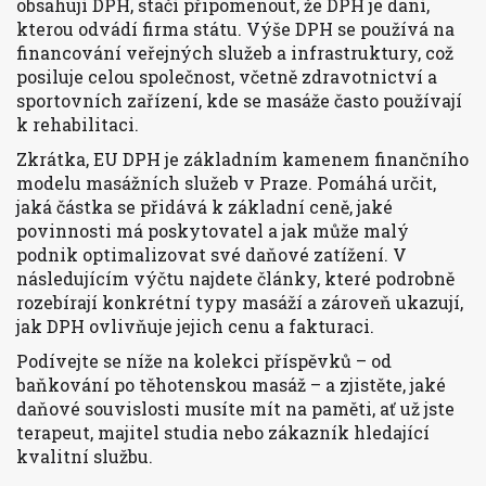
obsahují DPH, stačí připomenout, že DPH je daní,
kterou odvádí firma státu. Výše DPH se používá na
financování veřejných služeb a infrastruktury, což
posiluje celou společnost, včetně zdravotnictví a
sportovních zařízení, kde se masáže často používají
k rehabilitaci.
Zkrátka, EU DPH je základním kamenem finančního
modelu masážních služeb v Praze. Pomáhá určit,
jaká částka se přidává k základní ceně, jaké
povinnosti má poskytovatel a jak může malý
podnik optimalizovat své daňové zatížení. V
následujícím výčtu najdete články, které podrobně
rozebírají konkrétní typy masáží a zároveň ukazují,
jak DPH ovlivňuje jejich cenu a fakturaci.
Podívejte se níže na kolekci příspěvků – od
baňkování po těhotenskou masáž – a zjistěte, jaké
daňové souvislosti musíte mít na paměti, ať už jste
terapeut, majitel studia nebo zákazník hledající
kvalitní službu.