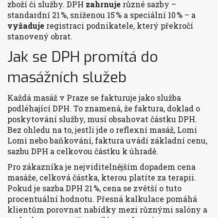
zboží či služby
. DPH
zahrnuje
různé sazby –
standardní 21 %, sníženou 15 % a speciální 10 % – a
vyžaduje
registraci podnikatele, který překročí
stanovený obrat.
Jak se DPH promítá do
masážních služeb
Každá masáž v Praze se fakturuje jako služba
podléhající DPH. To znamená, že
faktura
,
doklad o
poskytování služby, musí obsahovat částku DPH
.
Bez ohledu na to, jestli jde o reflexní masáž, Lomi
Lomi nebo baňkování, faktura uvádí základní cenu,
sazbu DPH a celkovou částku k úhradě.
Pro zákazníka je nejviditelnějším dopadem
cena
masáže
,
celková částka, kterou platíte za terapii
.
Pokud je sazba DPH 21 %, cena se zvětší o tuto
procentuální hodnotu. Přesná kalkulace pomáhá
klientům porovnat nabídky mezi různými salóny a