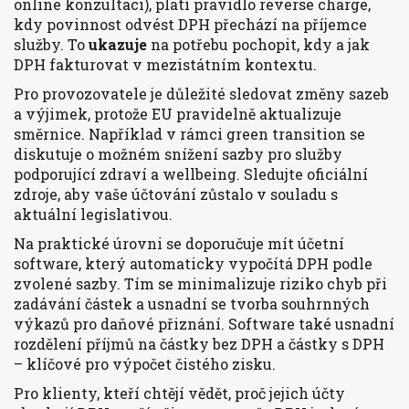
online konzultaci), platí pravidlo reverse charge,
kdy povinnost odvést DPH přechází na příjemce
služby. To
ukazuje
na potřebu pochopit, kdy a jak
DPH fakturovat v mezistátním kontextu.
Pro provozovatele je důležité sledovat změny sazeb
a výjimek, protože EU pravidelně aktualizuje
směrnice. Například v rámci green transition se
diskutuje o možném snížení sazby pro služby
podporující zdraví a wellbeing. Sledujte oficiální
zdroje, aby vaše účtování zůstalo v souladu s
aktuální legislativou.
Na praktické úrovni se doporučuje mít účetní
software, který automaticky vypočítá DPH podle
zvolené sazby. Tím se minimalizuje riziko chyb při
zadávání částek a usnadní se tvorba souhrnných
výkazů pro daňové přiznání. Software také usnadní
rozdělení příjmů na částky bez DPH a částky s DPH
– klíčové pro výpočet čistého zisku.
Pro klienty, kteří chtějí vědět, proč jejich účty