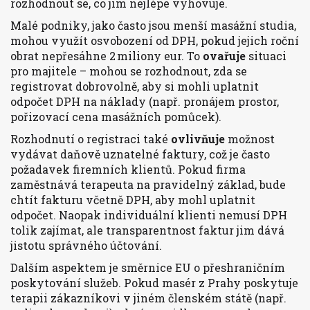
rozhodnout se, co jim nejlépe vyhovuje.
Malé podniky, jako často jsou menší masážní studia,
mohou využít osvobození od DPH, pokud jejich roční
obrat nepřesáhne 2 miliony eur. To
ovařuje
situaci
pro majitele – mohou se rozhodnout, zda se
registrovat dobrovolně, aby si mohli uplatnit
odpočet DPH na náklady (např. pronájem prostor,
pořizovací cena masážních pomůcek).
Rozhodnutí o registraci také
ovlivňuje
možnost
vydávat daňově uznatelné faktury, což je často
požadavek firemních klientů. Pokud firma
zaměstnává terapeuta na pravidelný základ, bude
chtít fakturu včetně DPH, aby mohl uplatnit
odpočet. Naopak individuální klienti nemusí DPH
tolik zajímat, ale transparentnost faktur jim dává
jistotu správného účtování.
Dalším aspektem je směrnice EU o přeshraničním
poskytování služeb. Pokud masér z Prahy poskytuje
terapii zákazníkovi v jiném členském státě (např.