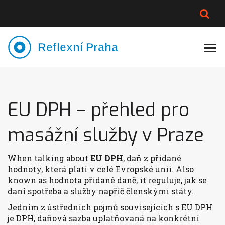
PLNĚJŠÍ VZHLED
LYMFATIKA
VÝMĚNA VODY
CELOTĚLOVÁ MASÁŽ
EU DPH – přehled pro
masážní služby v Praze
When talking about
EU DPH
,
daň z přidané
hodnoty, která platí v celé Evropské unii
. Also
known as
hodnota přidané daně
, it
reguluje, jak se
daní spotřeba a služby napříč členskými státy
.
Jedním z ústředních pojmů souvisejících s EU DPH
je
DPH
,
daňová sazba uplatňovaná na konkrétní