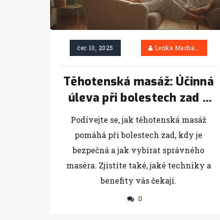
čec 10, 2025
Lenka Machačová
Těhotenská masáž: Účinná
úleva při bolestech zad a
podpora zdraví maminky
Podívejte se, jak těhotenská masáž
pomáhá při bolestech zad, kdy je
bezpečná a jak vybírat správného
maséra. Zjistíte také, jaké techniky a
benefity vás čekají.
0