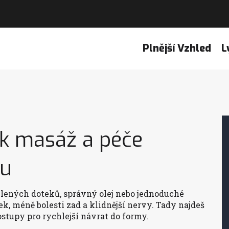
Plnější Vzhled
L
ak masáž a péče
du
cílených doteků, správný olej nebo jednoduché
ek, méně bolesti zad a klidnější nervy. Tady najdeš
ostupy pro rychlejší návrat do formy.