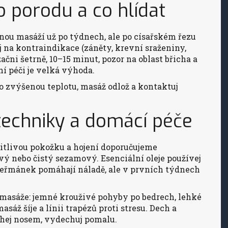
o porodu a co hlídat
nou masáží už po týdnech, ale po císařském řezu
j na kontraindikace (záněty, krevní sraženiny,
ačni šetrně, 10–15 minut, pozor na oblast břicha a
í péči je velká výhoda.
bo zvýšenou teplotu, masáž odlož a kontaktuj
, techniky a domácí péče
citlivou pokožku a hojení doporučujeme
ový nebo čistý sezamový. Esenciální oleje používej
 heřmánek pomáhají náladě, ale v prvních týdnech
-masáže: jemné krouživé pohyby po bedrech, lehké
áž šíje a línii trapézů proti stresu. Dech a
hej nosem, vydechuj pomalu.