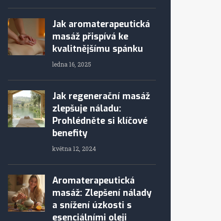
Jak aromaterapeutická
masáž přispívá ke
kvalitnějšímu spánku
ledna 16, 2025
Jak regenerační masáž
zlepšuje náladu:
Prohlédněte si klíčové
benefity
května 12, 2024
Aromaterapeutická
masáž: Zlepšení nálady
a snížení úzkosti s
esenciálními oleji