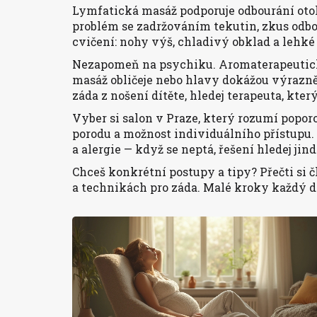
Lymfatická masáž podporuje odbourání oto
problém se zadržováním tekutin, zkus odb
cvičení: nohy výš, chladivý obklad a lehké
Nezapomeň na psychiku. Aromaterapeutick
masáž obličeje nebo hlavy dokážou výrazně 
záda z nošení dítěte, hledej terapeuta, kt
Vyber si salon v Praze, který rozumí poporo
porodu a možnost individuálního přístupu. M
a alergie — když se neptá, řešení hledej jind
Chceš konkrétní postupy a tipy? Přečti si 
a technikách pro záda. Malé kroky každý de