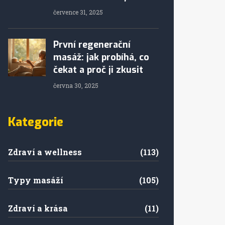
července 31, 2025
První regenerační
masáž: jak probíhá, co
čekat a proč ji zkusit
června 30, 2025
Kategorie
Zdraví a wellness
(113)
Typy masáží
(105)
Zdraví a krása
(11)