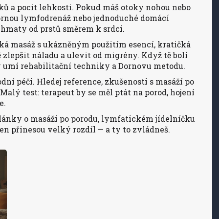
ků a pocit lehkosti. Pokud máš otoky nohou nebo
ornou lymfodrenáž nebo jednoduché domácí
 hmaty od prstů směrem k srdci.
á masáž s ukázněným použitím esencí, kratičká
zlepšit náladu a ulevit od migrény. Když tě bolí
erý umí rehabilitační techniky a Dornovu metodu.
dní péči. Hledej reference, zkušenosti s masáží po
alý test: terapeut by se měl ptát na porod, hojení
e.
články o masáži po porodu, lymfatickém jídelníčku
n přinesou velký rozdíl — a ty to zvládneš.