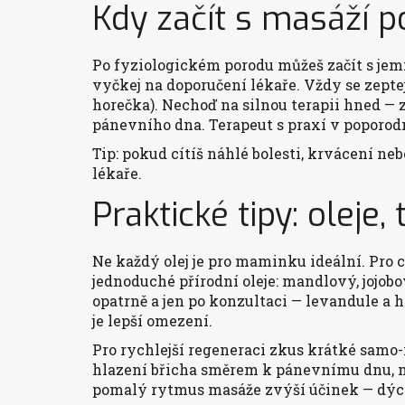
Kdy začít s masáží p
Po fyziologickém porodu můžeš začít s jem
vyčkej na doporučení lékaře. Vždy se zepte
horečka). Nechoď na silnou terapii hned — z
pánevního dna. Terapeut s praxí v poporodn
Tip: pokud cítíš náhlé bolesti, krvácení ne
lékaře.
Praktické tipy: oleje
Ne každý olej je pro maminku ideální. Pro 
jednoduché přírodní oleje: mandlový, jojob
opatrně a jen po konzultaci — levandule a
je lepší omezení.
Pro rychlejší regeneraci zkus krátké samo
hlazení břicha směrem k pánevnímu dnu, mas
pomalý rytmus masáže zvýší účinek — dýc