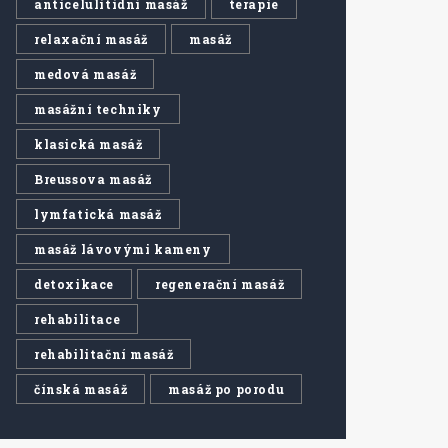
anticelulitidní masáž
terapie
relaxační masáž
masáž
medová masáž
masážní techniky
klasická masáž
Breussova masáž
lymfatická masáž
masáž lávovými kameny
detoxikace
regenerační masáž
rehabilitace
rehabilitační masáž
čínská masáž
masáž po porodu