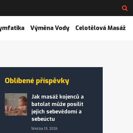
ymfatika
Výměna Vody
Celotělová Masáž
Oblíbené příspěvky
Jak masáž kojenců a
batolat může posílit
jejich sebevědomí a
sebeúctu
března 19, 2026