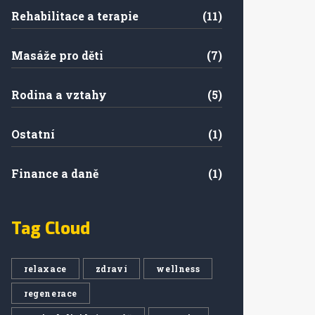
Rehabilitace a terapie
(11)
Masáže pro děti
(7)
Rodina a vztahy
(5)
Ostatní
(1)
Finance a daně
(1)
Tag Cloud
relaxace
zdraví
wellness
regenerace