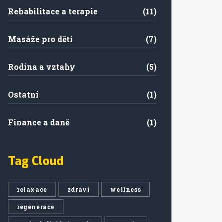
Rehabilitace a terapie
(11)
Masáže pro děti
(7)
Rodina a vztahy
(5)
Ostatní
(1)
Finance a daně
(1)
Tag Cloud
relaxace
zdraví
wellness
regenerace