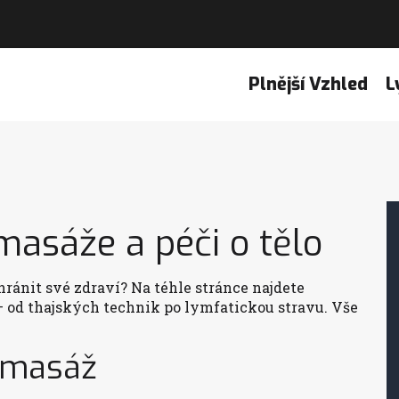
Plnější Vzhled
L
masáže a péči o tělo
hránit své zdraví? Na téhle stránce najdete
— od thajských technik po lymfatickou stravu. Vše
 masáž