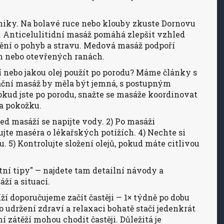
niky. Na bolavé ruce nebo klouby zkuste Dornovu
 Anticelulitidní masáž pomáhá zlepšit vzhled
nění o pohyb a stravu. Medová masáž podpoří
ch nebo otevřených ranách.
í nebo jakou olej použít po porodu? Máme články s
ční masáž by měla být jemná, s postupným
kud jste po porodu, snažte se masáže koordinovat
 a pokožku.
řed masáží se napijte vody. 2) Po masáži
jte maséra o lékařských potížích. 4) Nechte si
. 5) Kontrolujte složení olejů, pokud máte citlivou
tní tipy" — najdete tam detailní návody a
ží a situací.
ží doporučujeme začít častěji — 1× týdně po dobu
 udržení zdraví a relaxaci bohatě stačí jedenkrát
í zátěží mohou chodit častěji. Důležitá je