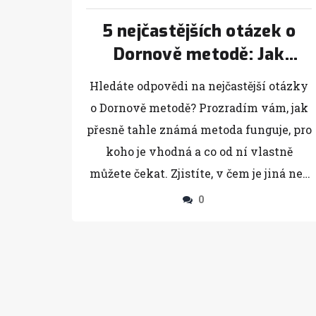
5 nejčastějších otázek o
Dornově metodě: Jak
funguje a co od ní čekat
Hledáte odpovědi na nejčastější otázky
o Dornově metodě? Prozradím vám, jak
přesně tahle známá metoda funguje, pro
koho je vhodná a co od ní vlastně
můžete čekat. Zjistíte, v čem je jiná než
běžné masáže nebo fyzioterapie. Přidám
0
konkrétní tipy ohledně bezpečnosti a
přípravy na první návštěvu. Všechno
stručně, prakticky, podle zkušeností i
aktuálních poznatků.