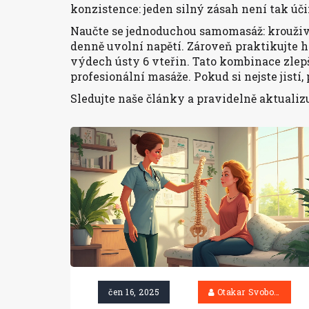
konzistence: jeden silný zásah není tak úč
Naučte se jednoduchou samomasáž: krouživ
denně uvolní napětí. Zároveň praktikujte 
výdech ústy 6 vteřin. Tato kombinace zlepší
profesionální masáže. Pokud si nejste jistí
Sledujte naše články a pravidelně aktualiz
čen 16, 2025
Otakar Svoboda