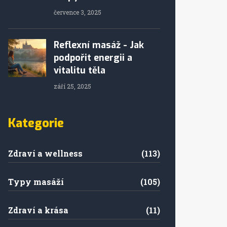
července 3, 2025
Reflexní masáž - Jak
podpořit energii a
vitalitu těla
září 25, 2025
Kategorie
Zdraví a wellness
(113)
Typy masáží
(105)
Zdraví a krása
(11)