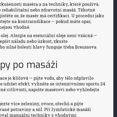
 zkušenosti maséra a na techniky, které používá.
te rehabilitační nebo zdravotní masáž. Těhotné
istěte se, že masér má certifikaci. U procedur jako
ptejte na kontraindikace — pokud máte opar,
nejsou vhodné.
 olej. Alergie na esenciální oleje není vzácná —
epšit náladu nebo úzkost, zkuste
o silné bolesti hlavy funguje třeba Breussova
tipy po masáži
ce je klíčová — pijte vodu, aby tělo odplavilo
 udržet efekt; vyhněte se intenzivnímu sportu 24
né citlivosti, napište masérovi nebo vyhledejte
ezte více zeleniny, ovoce, ořechů a pijte
ané potraviny a sůl. Při lymfatické masáži
noval manuální techniky s vhodnými