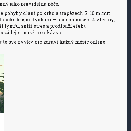
inný jako pravidelná péče.
é pohyby dlaní po krku a trapézech 5–10 minut
hluboké břišní dýchání — nádech nosem 4 vteřiny,
 lymfu, sníží stres a prodlouží efekt
, požádejte maséra o ukázku.
ujte své zvyky pro zdraví každý měsíc online.