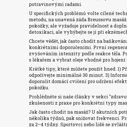
potravinovými radami.
U specifických problémů volte cílené tech
metodu, na unavená záda Breussovu masáž.
pokožky, ale vyžaduje pravidelnost a dopl
detoxikaci, ale vyhýbejte se jí při ekzéme
Chcete vědět, jak často chodit na baňkován
konkrétními doporučeními. První regenera
zvyšováním intenzity podle reakce těla. Po
s lékařem a vybrat oleje vhodné pro hojení
Krátké tipy, které můžete použít hned: 1) P
odpočívejte minimálně 30 minut. 3) Informu
doporučit domácí cvičení pro udržení efektu
pokožku.
Prohlédněte si naše články v sekci "zdravo
zkušenosti z praxe pro konkrétní typy masá
Jak často chodit na masáž? U akutních potí
několika týdnů, pak snižovat frekvenci. Pro
za 2–4 týdny. Sportovci nebo lidé se zvláštn