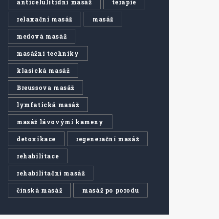
anticelulitidní masáž
terapie
relaxační masáž
masáž
medová masáž
masážní techniky
klasická masáž
Breussova masáž
lymfatická masáž
masáž lávovými kameny
detoxikace
regenerační masáž
rehabilitace
rehabilitační masáž
čínská masáž
masáž po porodu