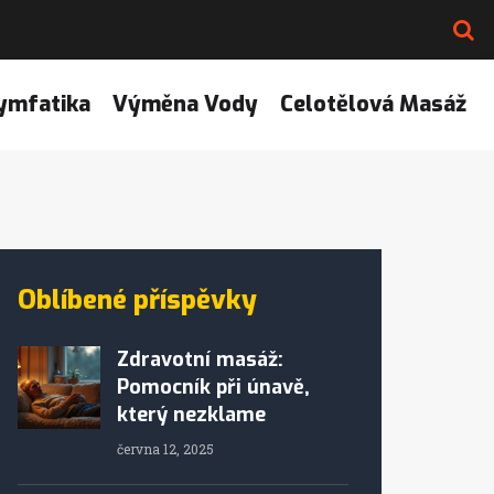
ymfatika
Výměna Vody
Celotělová Masáž
Oblíbené příspěvky
Zdravotní masáž:
Pomocník při únavě,
který nezklame
června 12, 2025