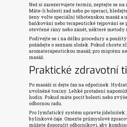
Než si zarezervujete termín, zeptejte se na
Máte-li bolesti zad nebo po operaci, hledej
ženy volte speciální těhotenskou masáž a uj
baňkování nebo terapeutické tejpování se 
otevřené rány nebo zánět, některé metody 
Podívejte se i na délku procedury a použitý
požádejte o seznam složek. Pokud chcete zl
aromaterapeutickou masáž; pro migrénu neb
masáž.
Praktické zdravotní 
Po masáži si dejte čas na odpočinek. Hydrata
uvolněné toxiny. Lehké protažení napomůže
hodin. Pokud máte pocit bolesti nebo zvýše
odbornou radu.
Pro lymfatický systém upravte jídelníček: j
bylinkové čaje. Omezte průmyslově zpracov
můžete doporučit odborníkovi, aby kombi