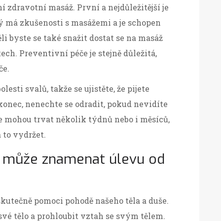
í zdravotní masáž. První a nejdůležitější je
rý má zkušenosti s masážemi a je schopen
li byste se také snažit dostat se na masáž
tech. Preventivní péče je stejně důležitá,
če.
esti svalů, takže se ujistěte, že pijete
konec, nenechte se odradit, pokud nevidíte
 mohou trvat několik týdnů nebo i měsíců,
a to vydržet.
ž může znamenat úlevu od
kutečně pomoci pohodě našeho těla a duše.
 své tělo a prohloubit vztah se svým tělem.