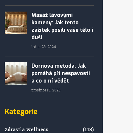
Masáž lávovými
kameny: Jak tento
zážitek posílí vaše tělo i
duši
ledna 28, 2024
Dornova metoda: Jak
pomáhá při nespavosti
a co o ní vědět
prosince 18, 2025
Kategorie
Zdraví a wellness
(113)