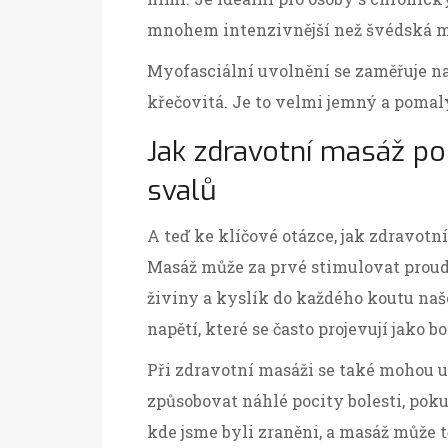
mnohem intenzivnější než švédská m
Myofasciální uvolnění se zaměřuje na f
křečovitá. Je to velmi jemný a pomal
Jak zdravotní masáž po
svalů
A teď ke klíčové otázce, jak zdravotn
Masáž může za prvé stimulovat proud
živiny a kyslík do každého koutu naše
napětí, které se často projevují jako bo
Při zdravotní masáži se také mohou uv
způsobovat náhlé pocity bolesti, poku
kde jsme byli zraněni, a masáž může 