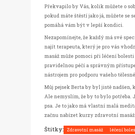
Překvapilo by Vás, kolik můžete o sob
pokud máte štěstí jako já, můžete se 
pomáhá vám být v lepší kondici.
Nezapomínejte, že každý má své specif
najít terapeuta, který je pro vás vhod
masáž může pomoci při léčení bolesti 
pravidelnou péčí a správným přístu
nástrojem pro podporu vašeho tělesné
Můj pejsek Berta by byl jistě nadšen,
Ale nemyslím, že by to bylo potřeba.
psa. Je to jako má vlastní malá medit
začnu nabízet kurzy zdravotní masáže 
Štítky:
Zdravotní masáž
léčení boles