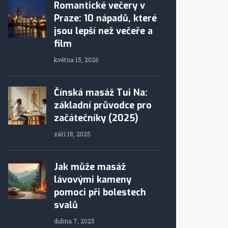
Romantické večery v
Praze: 10 nápadů, které
jsou lepší než večeře a
film
května 15, 2026
Čínská masáž Tui Na:
základní průvodce pro
začátečníky (2025)
září 18, 2025
Jak může masáž
lávovými kameny
pomoci při bolestech
svalů
dubna 7, 2025