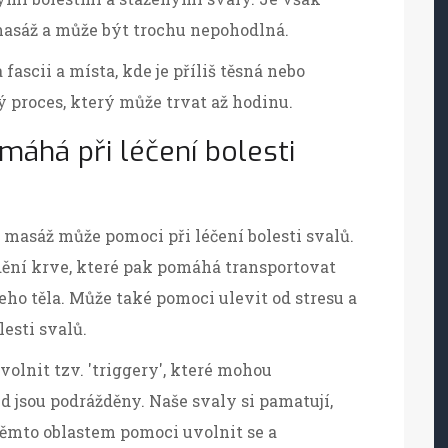
asáž a může být trochu nepohodlná.
ascii a místa, kde je příliš těsná nebo
ý proces, který může trvat až hodinu.
máhá při léčení bolesti
í masáž může pomoci při léčení bolesti svalů.
ění krve, které pak pomáhá transportovat
ho těla. Může také pomoci ulevit od stresu a
lesti svalů.
olnit tzv. 'triggery', které mohou
d jsou podrážděny. Naše svaly si pamatují,
těmto oblastem pomoci uvolnit se a