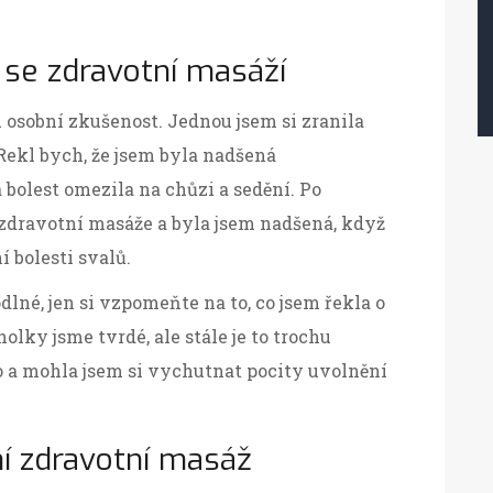
 se zdravotní masáží
 osobní zkušenost. Jednou jsem si zranila
Rekl bych, že jsem byla nadšená
 bolest omezila na chůzi a sedění. Po
zdravotní masáže a byla jsem nadšená, když
í bolesti svalů.
lné, jen si vzpomeňte na to, co jsem řekla o
ky jsme tvrdé, ale stále je to trochu
o a mohla jsem si vychutnat pocity uvolnění
ní zdravotní masáž