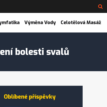
ymfatika
Výměna Vody
Celotělová Masáž
ení bolesti svalů
Oblíbené příspěvky