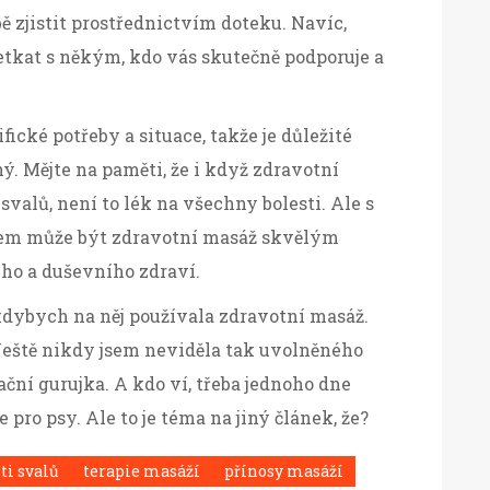
ě zjistit prostřednictvím doteku. Navíc,
setkat s někým, kdo vás skutečně podporuje a
ické potřeby a situace, takže je důležité
ný. Mějte na paměti, že i když zdravotní
svalů, není to lék na všechny bolesti. Ale s
pem může být zdravotní masáž skvělým
ho a duševního zdraví.
 kdybych na něj používala zdravotní masáž.
 Ještě nikdy jsem neviděla tak uvolněného
ační gurujka. A kdo ví, třeba jednoho dne
pro psy. Ale to je téma na jiný článek, že?
ti svalů
terapie masáží
přínosy masáží