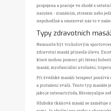
propojena a pracuje ve shodě s ostat
narušen - zraněním, stresem nebo jed
nepohodlně a omezovat nás to v naš
Typy zdravotních masáží
Nemusíte být vrcholovým sportovce
zdravotní masáž přinesla úlevu. Exi
které mohou pomoci při léčení bolest
masáž, myofasciální uvolnění, triger
Při švédské masáži terapeut používá r
a protažení svalů. Tento typ masáže j
jako je osteoartritida, fibromyalgie n
Hluboká tkáňová masáž se zaměřuje na
nimi. Je ideální pro osoby s chronic