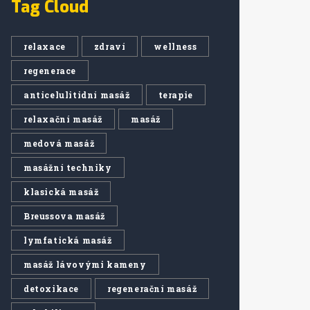
Tag Cloud
relaxace
zdraví
wellness
regenerace
anticelulitidní masáž
terapie
relaxační masáž
masáž
medová masáž
masážní techniky
klasická masáž
Breussova masáž
lymfatická masáž
masáž lávovými kameny
detoxikace
regenerační masáž