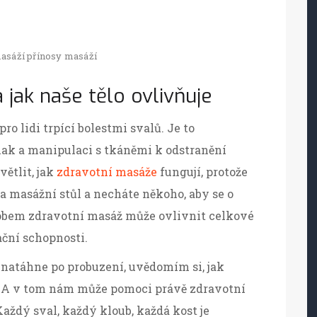
masáží
přínosy masáží
 jak naše tělo ovlivňuje
o lidi trpící bolestmi svalů. Je to
tlak a manipulaci s tkáněmi k odstranění
větlit, jak
zdravotní masáže
fungují, protože
 na masážní stůl a necháte někoho, aby se o
sobem zdravotní masáž může ovlivnit celkové
ační schopnosti.
 natáhne po probuzení, uvědomím si, jak
e. A v tom nám může pomoci právě zdravotní
Každý sval, každý kloub, každá kost je