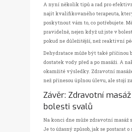
A nyní několik tipů a rad pro efektivn
najít kvalifikovaného terapeuta, kte
poskytnout vám to, co potřebujete. Mě
pravidelně, nejen když už jste v boles
pokud ne důležitější, než reaktivní pé
Dehydratace může být také příčinou bol
dostatek vody před a po masáži. A na
okamžité výsledky. Zdravotní masáže
než přinesou úplnou úlevu, ale stojí z
Závěr: Zdravotní masá
bolesti svalů
Na konci dne může zdravotní masáž s
Je to úžasný způsob, jak se postarat o