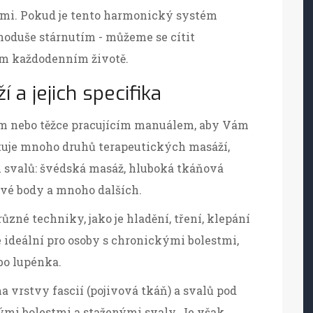
ními. Pokud je tento harmonický systém
noduše stárnutím - můžeme se cítit
em každodenním životě.
 a jejich specifika
m nebo těžce pracujícím manuálem, aby Vám
stuje mnoho druhů terapeutických masáží,
i svalů: švédská masáž, hluboká tkáňová
ové body a mnoho dalších.
ůzné techniky, jako je hladění, tření, klepání
e ideální pro osoby s chronickými bolestmi,
ebo lupénka.
 vrstvy fascií (pojivová tkáň) a svalů pod
kými bolestmi a staženými svaly. Je však